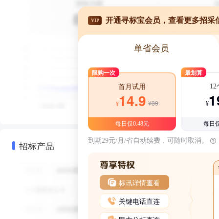
开通寻标宝会员，查看更多招采
VIP
单省会员
限购一次
最划算
1
首月试用
1
14.9
¥39
¥
¥
每日仅0.48元
每日仅
到期29元/月/省自动续费，可随时取消。
招标产品
标讯详情查看
关键电话直连