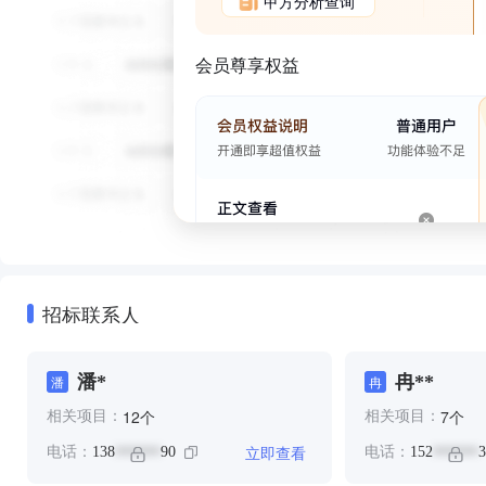
甲方分析查询
会员尊享权益
招标联系人
潘*
冉**
潘
冉
个
个
12
7
相关项目：
相关项目：
立即查看
电话：
138
90
电话：
152
3
******
******