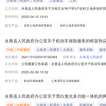
云南省｜昭通市｜永善县
工程建筑
工程
永善县人民政府关于注销王永坤户等3户农村土地承包经营
正文内容：
明翠、李培兵3户持有的《中华人民共和国农村土地承包
发布时间：
2025-04-15 19:01
县人民武装部于1983年征用的军事用地。为此，根据《
农村土地承包经营权证》进行注销，现
相关产品：
农村土地承包经营权证
农村土地承包经营权
永善县人民政府办公室关于机动车保险服务的框架协
中标｜中标通知
云南省｜昭通市｜永善县
服务采购
服务
项目编号：
2641101000019192364
招标单位：
永善县人民政府
公告概要公告标题：永善县人民政府办公室关于机动车保险服
正文内容：
于机动车保险服务的框架协议采购项目（项目编号:26411
发布时间：
2025-02-08 10:32
险服务的框架协议采购项目项目编号：2641101000019
相关产品：
机动车保险服务
公务用车定点保险服务
永善县人民政府办公室关于黑白激光多功能一体机的
中标｜中标通知
云南省｜昭通市｜永善县
机械设备
货物