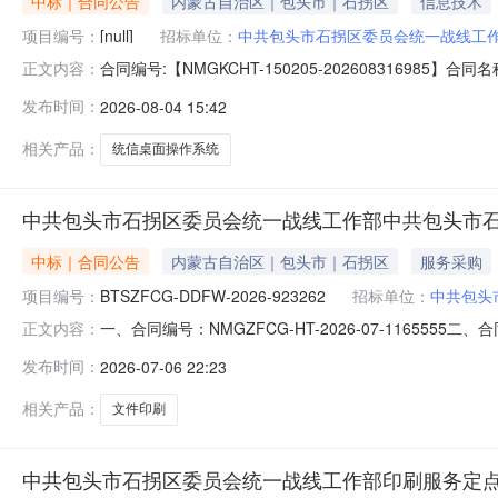
中标｜合同公告
内蒙古自治区｜包头市｜石拐区
信息技术
项目编号：
[null]
招标单位：
中共包头市石拐区委员会统一战线工
合同编号:【NMGKCHT-150205-202608316
正文内容：
【中共包头市石拐区委员会统一战线工作部】地址：石拐区
发布时间：
2026-08-04 15:42
际公寓B1-10FC联系人：苑文珍合同主要信息1、主要标
相关产品：
统信桌面操作系统
中共包头市石拐区委员会统一战线工作部中共包头市
中标｜合同公告
内蒙古自治区｜包头市｜石拐区
服务采购
项目编号：
BTSZFCG-DDFW-2026-923262
招标单位：
中共包头
一、合同编号：NMGZFCG-HT-2026-07-11655
正文内容：
923262四、项目名称：中共包头市石拐区委员会统一
发布时间：
2026-07-06 22:23
市_石拐区金政大厦A座433联系方式：1864826134
相关产品：
文件印刷
中共包头市石拐区委员会统一战线工作部印刷服务定