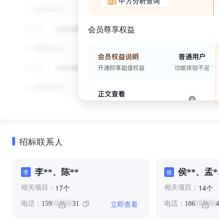
甲方分析查询
会员尊享权益
招标联系人
李**、陈**
侯**、孟*
李
侯
个
个
17
14
相关项目：
相关项目：
立即查看
电话：
159
31
电话：
186
4
******
******