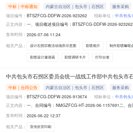
中标｜中标通知
内蒙古自治区｜包头市｜石拐区
服务采购
项目编号：
BTSZFCG-DDFW-2026-923262
招标单位：
中共包头
一、项目概述项目编号：BTSZFCG-DDFW-2026
正文内容：
部所属区域：包头市预算金额(元)：9,991.00项目开始时间：2
发布时间：
2026-07-06 11:24
采购方式：电子卖场（定点服务）二、需求明细编号项目
相关产品：
设计石拐宗教活动场所示意图
彩喷相片
制作彩喷嘛呢
彩喷设计邀请函
彩喷调研卡片
打印台签
中共包头市石拐区委员会统一战线工作部中共包头市
中标｜合同公告
内蒙古自治区｜包头市｜石拐区
服务采购
项目编号：
BTSZFCG-DDFW-2026-913674
招标单位：
中共包头
一、合同编号：NMGZFCG-HT-2026-06-11576
正文内容：
913674四、项目名称：中共包头市石拐区委员会统一
发布时间：
2026-06-22 12:37
市_石拐区喜桂图新区金政大厦A座501联系方式：182477
相关产品：
宣传折页印刷