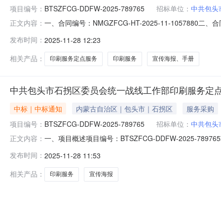
项目编号：
BTSZFCG-DDFW-2025-789765
招标单位：
中共包头
一、合同编号：NMGZFCG-HT-2025-11-10578
正文内容：
789765四、项目名称：中共包头市石拐区委员会统一
发布时间：
2025-11-28 12:23
头市_石拐区喜桂图新区金政大厦A座501联系方式：1824
相关产品：
印刷服务定点服务
印刷服务
宣传海报、手册
中共包头市石拐区委员会统一战线工作部印刷服务定
中标｜中标通知
内蒙古自治区｜包头市｜石拐区
服务采购
项目编号：
BTSZFCG-DDFW-2025-789765
招标单位：
中共包头
一、项目概述项目编号：BTSZFCG-DDFW-2025
正文内容：
部所属区域：包头市预算金额(元)：29,938.00项目开始时间：
发布时间：
2025-11-28 11:53
采购方式：电子卖场（定点服务）二、需求明细编号项目需求数
相关产品：
印刷服务
宣传海报