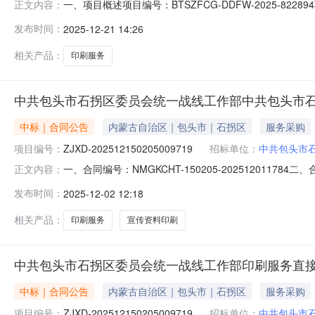
一、项目概述项目编号：BTSZFCG-DDFW-2025
正文内容：
部所属区域：包头市预算金额(元)：8,800.00项目开始时间：2
发布时间：
2025-12-21 14:26
采购方式：电子卖场（定点服务）二、需求明细编号项目需
相关产品：
印刷服务
中共包头市石拐区委员会统一战线工作部中共包头市
中标｜合同公告
内蒙古自治区｜包头市｜石拐区
服务采购
项目编号：
ZJXD-202512150205009719
招标单位：
中共包头市
一、合同编号：NMGKCHT-150205-20251201
正文内容：
202512150205009719四、项目名称：中共包
发布时间：
2025-12-02 12:18
古自治区包头市石拐区金政大厦A座415办公室联系方式：87
相关产品：
印刷服务
宣传资料印刷
中共包头市石拐区委员会统一战线工作部印刷服务直
中标｜合同公告
内蒙古自治区｜包头市｜石拐区
服务采购
项目编号：
ZJXD-202512150205009719
招标单位：
中共包头市