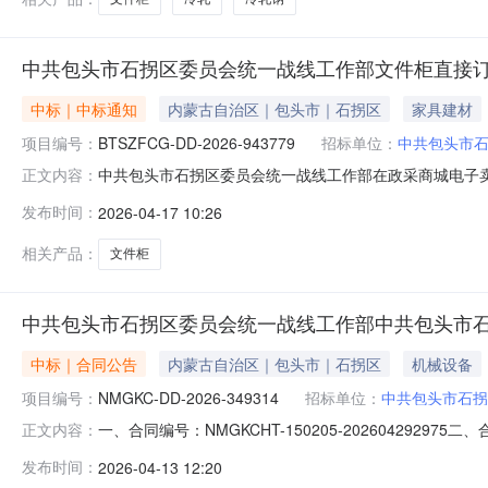
中共包头市石拐区委员会统一战线工作部文件柜直接
中标｜中标通知
内蒙古自治区｜包头市｜石拐区
家具建材
项目编号：
BTSZFCG-DD-2026-943779
招标单位：
中共包头市
中共包头市石拐区委员会统一战线工作部在政采商城电子卖场完
正文内容：
头市石拐区委员会统一战线工作部所属区域：包头市预算金额(元)
发布时间：
2026-04-17 10:26
购方式：电子卖场（协议采购)二、采购结果成交供应商：包头市
相关产品：
文件柜
中共包头市石拐区委员会统一战线工作部中共包头市
中标｜合同公告
内蒙古自治区｜包头市｜石拐区
机械设备
项目编号：
NMGKC-DD-2026-349314
招标单位：
中共包头市石拐
一、合同编号：NMGKCHT-150205-202604292
正文内容：
349314四、项目名称：中共包头市石拐区委员会统一
发布时间：
2026-04-13 12:20
政大厦A座501联系方式：18247739564供应商(乙