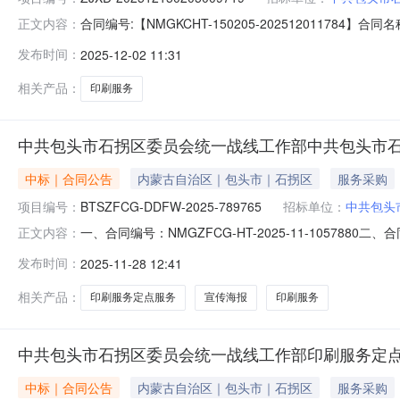
合同编号:【NMGKCHT-150205-202512011784
正文内容：
同主体采购人（甲方）：【中共包头市石拐区委员会统一战
发布时间：
2025-12-02 11:31
司】地址：大磁街道联系人：高鹏合同主要信息1、主要标的
相关产品：
印刷服务
中共包头市石拐区委员会统一战线工作部中共包头市
中标｜合同公告
内蒙古自治区｜包头市｜石拐区
服务采购
项目编号：
BTSZFCG-DDFW-2025-789765
招标单位：
中共包头
一、合同编号：NMGZFCG-HT-2025-11-10578
正文内容：
789765四、项目名称：中共包头市石拐区委员会统一
发布时间：
2025-11-28 12:41
市_石拐区喜桂图新区金政大厦A座501联系方式：182477
相关产品：
印刷服务定点服务
宣传海报
印刷服务
中共包头市石拐区委员会统一战线工作部印刷服务定
中标｜合同公告
内蒙古自治区｜包头市｜石拐区
服务采购