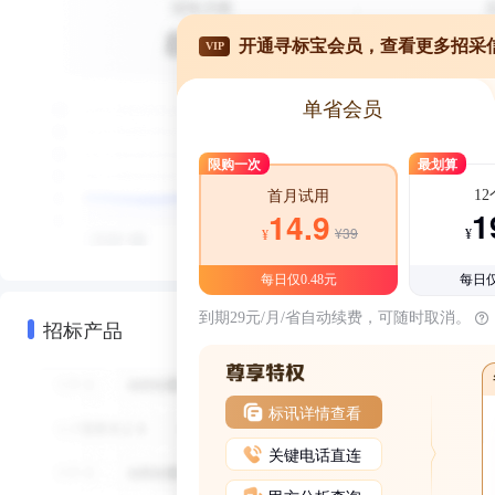
开通寻标宝会员，查看更多招采
VIP
单省会员
限购一次
最划算
1
首月试用
1
14.9
¥39
¥
¥
每日仅0.48元
每日仅
到期29元/月/省自动续费，可随时取消。
招标产品
标讯详情查看
关键电话直连