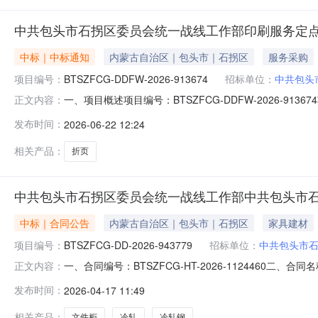
中共包头市石拐区委员会统一战线工作部印刷服务定
中标｜中标通知
内蒙古自治区｜包头市｜石拐区
服务采购
项目编号：
BTSZFCG-DDFW-2026-913674
招标单位：
中共包头
一、项目概述项目编号：BTSZFCG-DDFW-2026
正文内容：
部所属区域：包头市预算金额(元)：4,100.00项目开始时间：2
发布时间：
2026-06-22 12:24
购方式：电子卖场（定点服务）二、需求明细编号项目需求
相关产品：
折页
中共包头市石拐区委员会统一战线工作部中共包头市
中标｜合同公告
内蒙古自治区｜包头市｜石拐区
家具建材
项目编号：
BTSZFCG-DD-2026-943779
招标单位：
中共包头市
一、合同编号：BTSZFCG-HT-2026-1124460二
正文内容：
目名称：中共包头市石拐区委员会统一战线工作部采购订单
发布时间：
2026-04-17 11:49
联系方式：18648261349供应商(乙方)：包头市鹏
相关产品：
文件柜
冷轧
冷轧钢