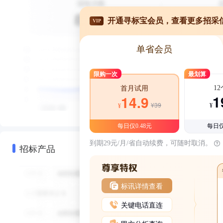
开通寻标宝会员，查看更多招采
VIP
单省会员
限购一次
最划算
1
首月试用
1
14.9
¥39
¥
¥
每日仅0.48元
每日仅
到期29元/月/省自动续费，可随时取消。
招标产品
标讯详情查看
关键电话直连