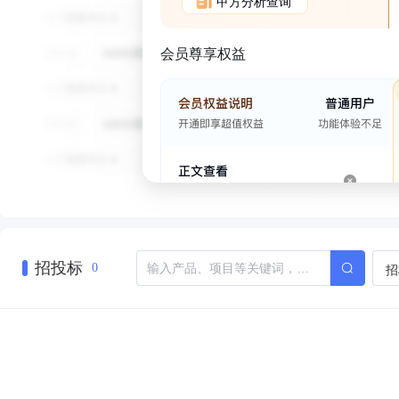
甲方分析查询
会员尊享权益
招投标
招
0