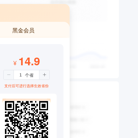
黑金会员
14.9
¥
支付后可进行选择生效省份