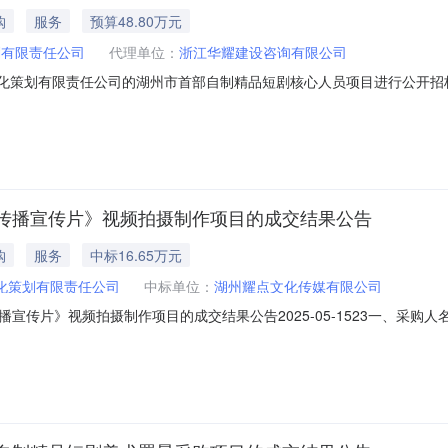
购
服务
预算48.80万元
划有限责任公司
代理单位：
浙江华耀建设咨询有限公司
传媒文化策划有限责任公司的湖州市首部自制精品短剧核心人员项目进行公开
组织类型：自行采购委托代理三、采购方式：公开招标四、采购内容及数量项
法》第二十二条规定且未被“信用中国”（www.creditchina.gov.cn）、
传播宣传片》视频拍摄制作项目的成交结果公告
购
服务
中标16.65万元
化策划有限责任公司
中标单位：
湖州耀点文化传媒有限公司
宣传片》视频拍摄制作项目的成交结果公告2025-05-1523一、采
：仁皇招字2025152号（z）四、采购公告发布日期：2025年5月9
传媒有限公司166500六、其他事项：各参加供应商对该成交结果和询价