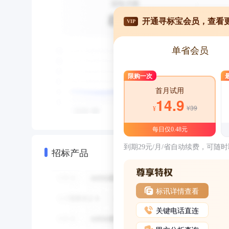
开通寻标宝会员，查看
VIP
单省会员
限购一次
首月试用
14.9
¥39
¥
每日仅0.48元
到期29元/月/省自动续费，可随
招标产品
标讯详情查看
关键电话直连