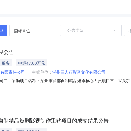
招标单位
果公告
服务
中标47.60万元
划有限责任公司
中标单位：
湖州三人行影音文化有限公司
二．采购项目名称：湖州市首部自制精品短剧核心人员项目三．采购项目编号
期：2025年5月16日七．定标日期：2025年5月26日八．中标结果
其它事项：本项目公告期限为1个工作日，各参加采购活动的供应商认为该中
自制精品短剧影视制作采购项目的成交结果公告