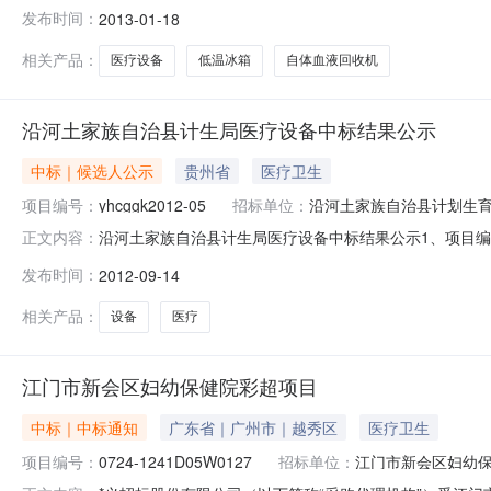
包用户评委为张国慧。2、评标日期：2013年1月18日
发布时间：
2013-01-18
分综合得分排名1肇庆市江健医疗设备有限公司35.000061.50
相关产品：
医疗设备
低温冰箱
自体血液回收机
沿河土家族自治县计生局医疗设备中标结果公示
中标｜候选人公示
贵州省
医疗卫生
项目编号：
yhcggk2012-05
招标单位：
沿河土家族自治县计划生
沿河土家族自治县计生局医疗设备中标结果公示1、项目编号：
正文内容：
标委员会组成：财政专家库中随机抽取专家3名，采购人代表2名
发布时间：
2012-09-14
金额：包号（品目名）中标供应商名称中标金额（元）备注A包南
相关产品：
设备
医疗
江门市新会区妇幼保健院彩超项目
中标｜中标通知
广东省｜广州市｜越秀区
医疗卫生
项目编号：
0724-1241D05W0127
招标单位：
江门市新会区妇幼