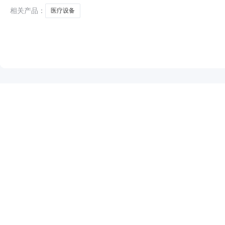
组成员名
相关产品：
医疗设备
NEW
HOT
5折起
暂时没有搜索结果…