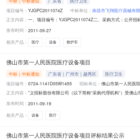
中标｜中标通知
广东省
医疗卫生
项目编号：
YJGPC2011074Z
中标单位：
南昌市飞翔医疗器械有
一、项目编号：YJGPC2011074Z二、采购方式：公
正文内容：
卫生院全自动生化分析仪05包组：阳春市中医院高压注射
发布时间：
2011-09-27
相（04包）、黎清伟（05、06包）五、评审意见:评委
翔医疗器械有限公
相关产品：
医疗
设备
救护车
佛山市第一人民医院医疗设备项目
中标｜中标通知
广东省｜广州市｜越秀区
医疗卫生
项目编号：
0724-1141D05W1455
招标单位：
佛山市第一人民医
*义招标股份有限公司（以下简称“采购代理机构”）受佛山
正文内容：
1141D05W1455)进行*际公开招标，经过评标委
发布时间：
2011-09-19
光子发射及计算机断层扫描系统1套中标供应商名称：广州华炜
RMB8,778,0
相关产品：
设备
医疗
佛山市第一人民医院医疗设备项目评标结果公示