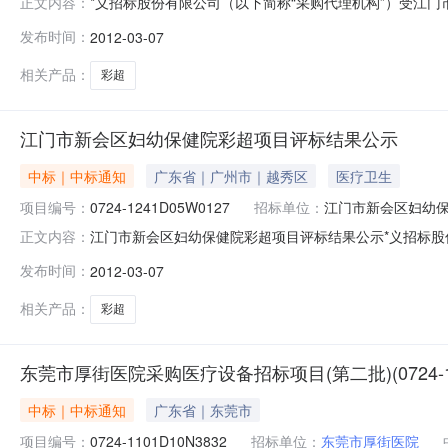
*义招标股份有限公司（以下简称“采购代理机构”）受江门
正文内容：
1241D05W0127)进行*际公开招标，经过评标委
发布时间：
2012-03-07
勒超声诊断仪1套中标供应商名称：南昌市飞翔医疗器械有限公
年3月7日公示，公示
相关产品：
彩超
江门市新会区妇幼保健院彩超项目评标结果公示
中标｜中标通知
广东省｜广州市｜越秀区
医疗卫生
项目编号：
0724-1241D05W0127
招标单位：
江门市新会区妇幼
江门市新会区妇幼保健院彩超项目评标结果公示*义招标股
正文内容：
健院彩超项目（招标编号：0724-1241D05W012
发布时间：
2012-03-07
标金额：设备名称、数量：彩色多普勒超声诊断仪1套中标
RMB3,630,000二、公示期
相关产品：
彩超
东莞市厚街医院采购医疗设备招标项目(第二批)(0724-11
中标｜中标通知
广东省｜东莞市
项目编号：
0724-1101D10N3832
招标单位：
东莞市厚街医院