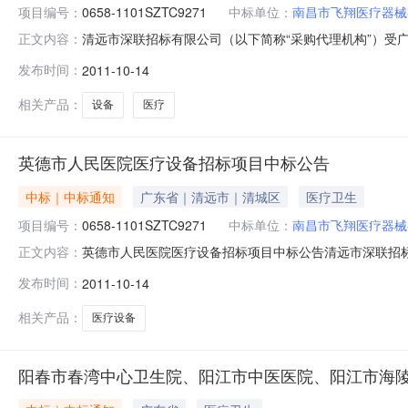
项目编号：
0658-1101SZTC9271
中标单位：
南昌市飞翔医疗器械
清远市深联招标有限公司（以下简称“采购代理机构”）受
正文内容：
公告如下：一、项目名称：英德市人民医院医疗设备招标项目
发布时间：
2011-10-14
痛治疗仪数量：一台；完工期：合同签订之日起一个月内
招标公告日期及发布媒体
相关产品：
设备
医疗
英德市人民医院医疗设备招标项目中标公告
中标｜中标通知
广东省｜清远市｜清城区
医疗卫生
项目编号：
0658-1101SZTC9271
中标单位：
南昌市飞翔医疗器械
英德市人民医院医疗设备招标项目中标公告清远市深联招标
正文内容：
招标的方式进行采购。现就本次采购的中标结果公告如下：一
发布时间：
2011-10-14
购项目简要说明：采购设备：点式直线偏振光疼痛治疗仪
术、商务需求均详见招标文件中
相关产品：
医疗设备
阳春市春湾中心卫生院、阳江市中医医院、阳江市海