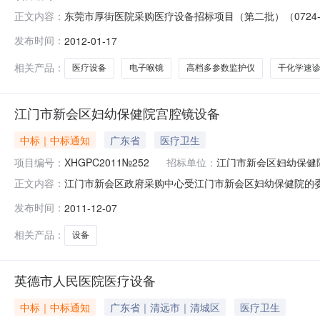
东莞市厚街医院采购医疗设备招标项目（第二批）（0724-1
正文内容：
院采购医疗设备招标项目（第二批）》（招标编号：0724-
发布时间：
2012-01-17
号设备名称数量1CR（数字化摄片机）1台2电子喉镜1台
相关产品：
医疗设备
电子喉镜
高档多参数监护仪
干化学速
江门市新会区妇幼保健院宫腔镜设备
中标｜中标通知
广东省
医疗卫生
项目编号：
XHGPC2011№252
招标单位：
江门市新会区妇幼保健
江门市新会区政府采购中心受江门市新会区妇幼保健院的委
正文内容：
标结果公告如下：一、采购人名称：江门市新会区妇幼保健院
发布时间：
2011-12-07
公开招标五、采购项目简要说明：1.宫腔镜设备（详见项
商的进口产品。（本招标文件中
相关产品：
设备
英德市人民医院医疗设备
中标｜中标通知
广东省｜清远市｜清城区
医疗卫生