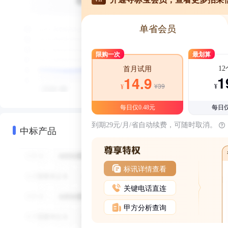
单省会员
限购一次
最划算
1
首月试用
1
14.9
¥39
¥
¥
每日仅0.48元
每日仅
到期29元/月/省自动续费，可随时取消。
中标产品
标讯详情查看
关键电话直连
甲方分析查询