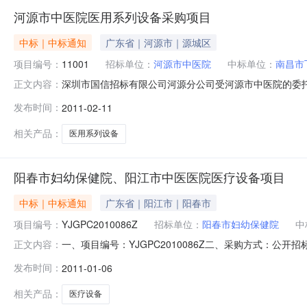
河源市中医院医用系列设备采购项目
中标｜中标通知
广东省｜河源市｜源城区
项目编号：
11001
招标单位：
河源市中医院
中标单位：
南昌市
深圳市国信招标有限公司河源分公司受河源市中医院的委托，
正文内容：
公开招标方式进行采购。现就本次采购的中标结果公告如下
发布时间：
2011-02-11
购方式：公开招标五、采购项目简要说明：（包括数量、
及媒体：2011年1月13日
相关产品：
医用系列设备
阳春市妇幼保健院、阳江市中医医院医疗设备项目
中标｜中标通知
广东省｜阳江市｜阳春市
项目编号：
YJGPC2010086Z
招标单位：
阳春市妇幼保健院
中
一、项目编号：YJGPC2010086Z二、采购方式：
正文内容：
牛映红、赖长生、汪敦意（01包）、吴振鸿（02包）。
发布时间：
2011-01-06
应商名称：南昌市飞翔医疗器械有限公司中标金额：人民币壹
整（￥48
相关产品：
医疗设备