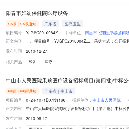
阳春市妇幼保健院医疗设备
中标｜中标通知
广东省
医疗卫生
项目编号：
YJGPC2010084Z
中标单位：
南昌市飞翔医疗器械有
一、项目编号：YJGPC2010084Z二、采购方式：
正文内容：
会一致同意按照采购文件约定的程序和方法进行评审,并
发布时间：
2010-12-27
贰拾壹元整（￥2,415,821.00）六、中标供应商
（￥2,415,821.00）七、
相关产品：
设备
医疗
中山市人民医院采购医疗设备招标项目(第四批)中标公
中标｜中标通知
广东省｜中山市
项目编号：
0724-1071D07N1166
招标单位：
中山市人民医院
中山市人民医院采购医疗设备招标项目（第四批）中标公告
正文内容：
标项目（第四批）》（招标编号：0724-1071D07N
发布时间：
2010-08-17
央监护系统1套2手术显微镜1台多功能激光系统1套3消化
1071D07N1