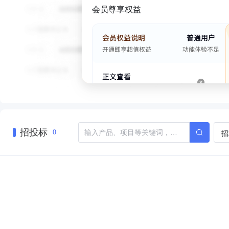
会员尊享权益
招投标
招
0