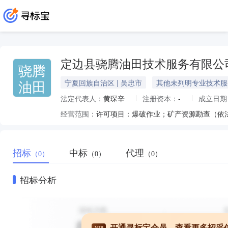
定边县骁腾油田技术服务有限公
骁腾
油田
宁夏回族自治区 | 吴忠市
其他未列明专业技术服
法定代表人：
黄琛辛
注册资本：
-
成立日期
经营范围：
招标
中标
代理
（0）
（0）
（0）
招标分析
开通寻标宝会员，查看更多招采
VIP