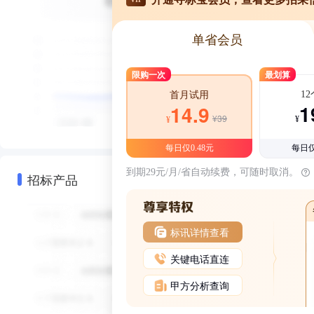
单省会员
限购一次
最划算
1
首月试用
1
14.9
¥39
¥
¥
每日仅0.48元
每日仅
到期29元/月/省自动续费，可随时取消。
招标产品
标讯详情查看
关键电话直连
甲方分析查询