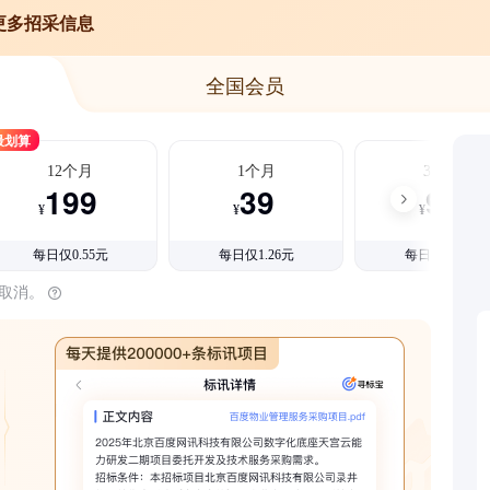
更多招采信息
全国会员
最划算
12个月
1个月
3个月
199
39
99
¥
¥
¥
每日仅0.55元
每日仅1.26元
每日仅1.08元
时取消。