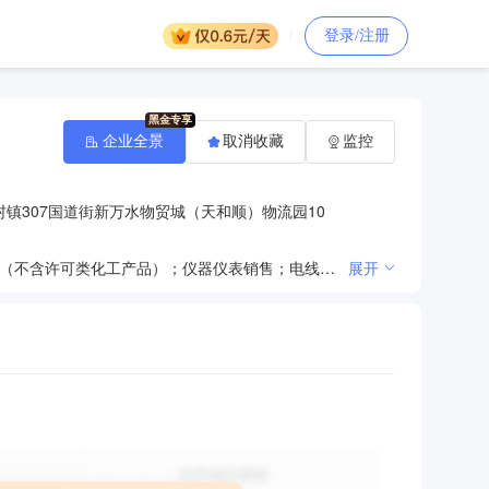
登录/注册
企业全景
取消收藏
监控
镇307国道街新万水物贸城（天和顺）物流园10
一般项目：矿山机械销售；机械设备销售；轴承销售；电工仪器仪表销售；五金产品零售；化工产品销售（不含许可类化工产品）；仪器仪表销售；电线、电缆经营；电力设施器材销售；配电开关控制设备销售；电器辅件销售；风动和电动工具销售；橡胶制品销售；保温材料销售；阀门和旋塞销售；总质量4.5吨及以下普通货运车辆道路货物运输（除网络货运和危险货物）；装卸搬运；金属材料销售；新型金属功能材料销售；磁性材料销售；有色金属合金销售；金属链条及其他金属制品销售；高品质特种钢铁材料销售；金属结构销售；铁合金冶炼；金属矿石销售；高性能有色金属及合金材料销售；新材料技术研发；钢、铁冶炼；石墨及碳素制品销售；有色金属合金制造；供应链管理服务；普通货物仓储服务（不含危险化学品等需许可审批的项目）。（除依法须经批准的项目外，凭营业执照依法自主开展经营活动）许可项目：道路货物运输（不含危险货物）。（依法须经批准的项目，经相关部门批准后方可开展经营活动，具体经营项目以相关部门批准文件或许可证件为准）
展开