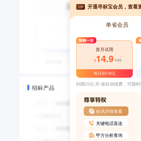
开通寻标宝会员，查看
VIP
单省会员
限购一次
首月试用
14.9
¥39
¥
每日仅0.48元
到期29元/月/省自动续费，可随
招标产品
标讯详情查看
关键电话直连
甲方分析查询