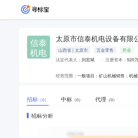
太原市信泰机电设备有限
信泰
机电
山西省 | 太原市
五金零售
开业
法定代表人：
刘宏斌
注册资本：
520
经营范围：
招标
中标
代理
（0）
（0）
（0）
招标分析