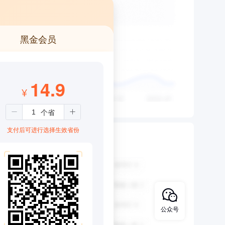
黑金会员
14.9
¥
支付后可进行选择生效省份
公众号