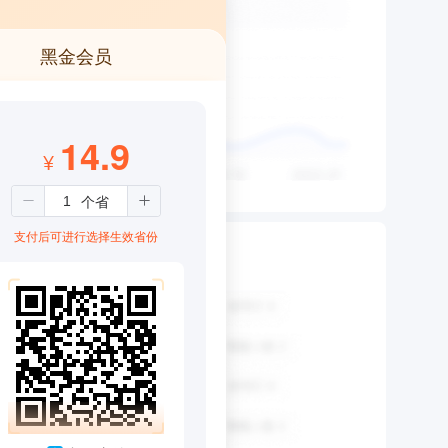
黑金会员
14.9
¥
支付后可进行选择生效省份