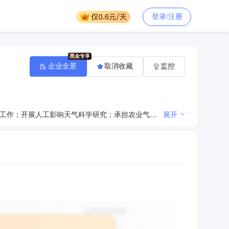
登录/注册
企业全景
取消收藏
监控
为国家建设和社会生活提供人工影响天气服务。负责人工影响天气作业的组织实施、技术指导和人员培训工作；开展人工影响天气科学研究；承担农业气象监测、试验等任务；负责农经网的运行、维护及农经信息的汇总、发布工作；负责全市雷电灾害预报预警信息发布、雷电灾害调查鉴定、雷电灾害风险区划、雷电防护技术研究、雷电致灾机理研究、防雷装置设计技术评价、雷电防护技术支撑、雷电防护公益宣传等工作。
展开