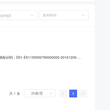
省份地区
1-E51150000790000000-20161206-
1.000000万元人民币是否PPP项目：否采购方式：竞争性谈判采
99185-
共 1 条
1