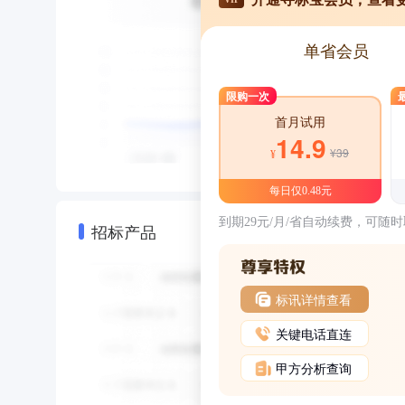
单省会员
限购一次
首月试用
14.9
¥39
¥
每日仅0.48元
到期29元/月/省自动续费，可随
招标产品
标讯详情查看
关键电话直连
甲方分析查询