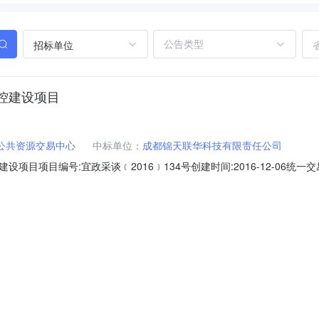
招标单位
控建设项目
公共资源交易中心
中标单位：
成都锦天联华科技有限责任公司
编号:宜政采谈﹝2016﹞134号创建时间:2016-12-06统一交易标识码：D0
）投资项目统一代码：2016-511500-47-99-008061项目预算：3
中标公告签约履行采购人名称：宜宾市公共资源交易中心采购人代码：068