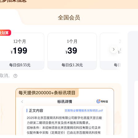
全国会员
最划算
12个月
1个月
3个月
199
39
99
¥
¥
¥
每日仅0.55元
每日仅1.26元
每日仅1.08元
时取消。