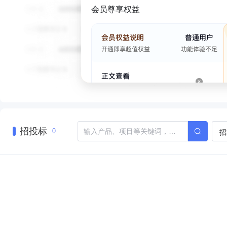
会员尊享权益
招投标
招
0