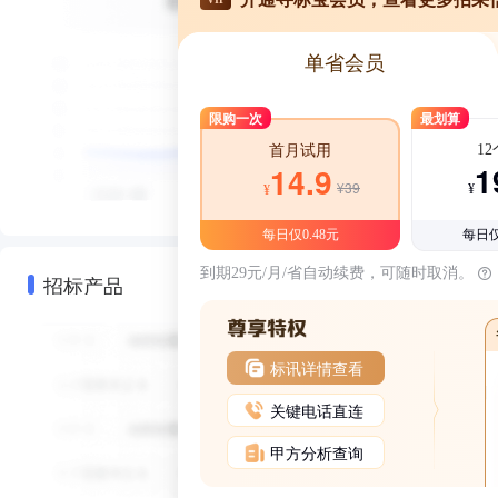
单省会员
限购一次
最划算
1
首月试用
1
14.9
¥39
¥
¥
每日仅0.48元
每日仅
到期29元/月/省自动续费，可随时取消。
招标产品
标讯详情查看
关键电话直连
甲方分析查询