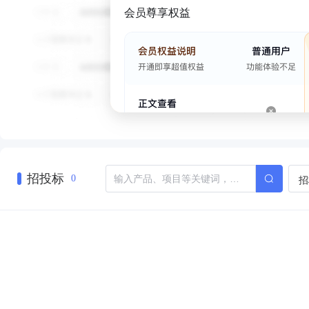
会员尊享权益
招投标
招
0