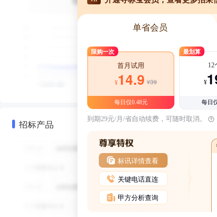
单省会员
限购一次
最划算
1
首月试用
1
14.9
¥39
¥
¥
每日仅0.48元
每日仅
到期29元/月/省自动续费，可随时取消。
招标产品
标讯详情查看
关键电话直连
甲方分析查询