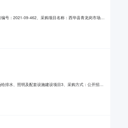
编号：2021-09-462、采购项目名称：西华县青龙岗市场给
年10月12日二、采购项目用途、数量、简要技术要求、合同履
详见工程量清单)河南江国建设有限公司黄河路东段红星龙
市场给排水、照明及配套设施建设项目3、采购方式：公开招标
、合同履行日期：见附件三、中标情况包号采购内容供应商名称地
栋17楼17183,006,912.97元序号名称品牌（