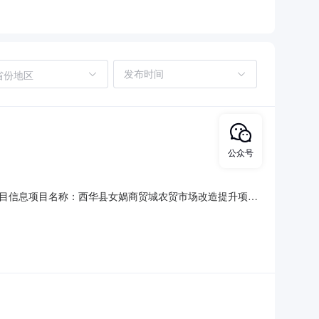
省份地区
公众号
目信息项目名称：西华县女娲商贸城农贸市场改造提升项目
472.79㎡，新建市场铺面4484㎡，市场地面改造9372㎡，
。计划招标时间：2025年12月06日招标人招标人：西华县