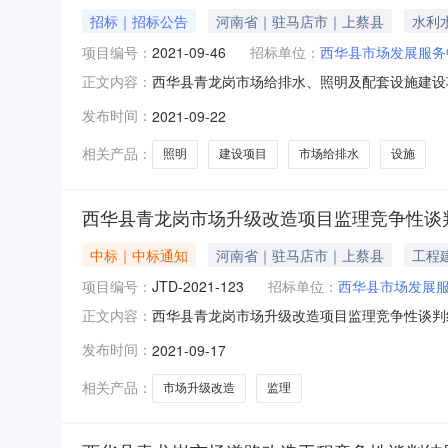
招标｜招标公告
河南省｜驻马店市｜上蔡县
水利
项目编号：
2021-09-46
招标单位：
西华县市场发展服务
西华县青龙岗市场给排水、照明及配套设施建设项目
正文内容：
号：2021-09-46三、项目招标控制价：3
发布时间：
2021-09-22
品及环境标志产品优先采购、促进残疾人就业政府
业规
相关产品：
照明
建设项目
市场给排水
设施
西华县青龙岗市场升级改造项目监理竞争性谈
中标｜中标通知
河南省｜驻马店市｜上蔡县
工程
项目编号：
JTD-2021-123
招标单位：
西华县市场发展
西华县青龙岗市场升级改造项目监理竞争性谈判
正文内容：
规定程序进行了开标、谈判、定标，现就本次谈判结
发布时间：
2021-09-17
要说明2.1招标内容：施工标全过程监理2.2
布。四、谈判信息4
相关产品：
市场升级改造
监理