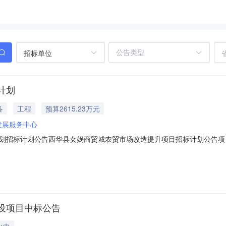
招标单位
计划
备
工程
预算2615.23万元
发展服务中心
划招标计划公告西华县女娲商贸城农贸市场改造提升项目招标计划公告项
源：财政合同估算价：26152300.00元主要招标内容：老旧市场大棚拆除4
给排水管网、照明系统、变压器及线路、消防配套设施、监控系统改造各1项
设项目中标公告