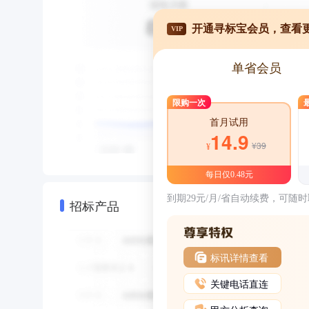
开通寻标宝会员，查看
VIP
单省会员
限购一次
首月试用
14.9
¥39
¥
每日仅0.48元
到期29元/月/省自动续费，可随
招标产品
标讯详情查看
关键电话直连