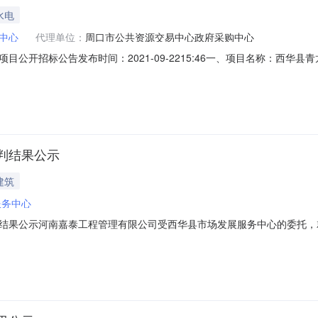
水电
中心
代理单位：
周口市公共资源交易中心政府采购中心
公开招标公告发布时间：2021-09-2215:46一、项目名称：西
02.304906万元四、采购项目需要落实的政府采购政策：促进中小企业和
采购政策。五、项目基本情况：1.采购方式：公开招标2.标段划分：1个
判结果公示
建筑
服务中心
结果公示河南嘉泰工程管理有限公司受西华县市场发展服务中心的委托，
果公布如下：一、项目名称及编号1.1项目名称：西华县青龙岗市场升级改造
质量标准：合格三、谈判公告媒体及日期本项目于2021年09月13日在《