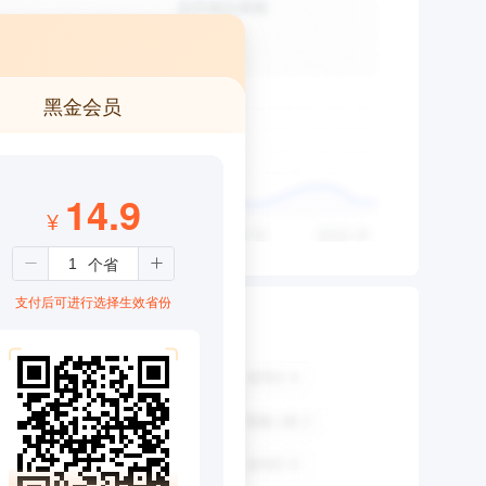
黑金会员
14.9
¥
支付后可进行选择生效省份