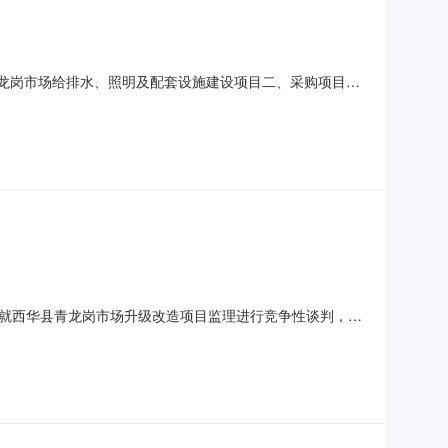
华县青龙岗市场给排水、照明及配套设施建设项目二、采购项目编
监狱企业发展扶持政策、政府强制采购节能产品强制采购、节能产
标段3.资金来源：财政资金4.质量要求：符合现行国家和行
就西华县青龙岗市场升级改造项目监理进行竞争性谈判，按
项目监理1.2项目编号：JTD-2021-123二、项目简
中国招标投标公共服务平台》、《中国采购与招标网》上同时发