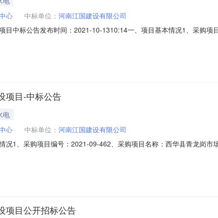
水电
中心
中标单位：
河南江国建设有限公司
标公告发布时间：2021-10-1310:14一、项目基本情况1、采购项目
招标4、招标公告发布日期：2021年09月22日5、评审日期：2021
商名称地址中标金额单位不分包青龙岗市场给排水、照明及配套设施建设(
设项目-中标公告
水电
中心
中标单位：
河南江国建设有限公司
况1、采购项目编号：2021-09-462、采购项目名称：西华县青龙岗
、评审日期：2021年10月12日二、采购项目用途、数量、简要技术要求
设施建设(详见工程量清单)河南江国建设有限公司黄河路东段红星龙都广场1B
设项目公开招标公告