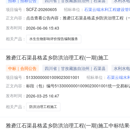
招标｜招标公告
四川省｜甘孜藏族自治州｜石渠县
水利水电
项目编号：
SCFZ-20260605
招标单位：
石渠云端水利工程建设管
点击查看公告内容：雅砻江石渠县格孟乡防洪治理工程（一
正文内容：
发布时间：
2026-06-06 15:43
相关产品：
水生生物影响评价报告编制服务
雅砻江石渠县格孟乡防洪治理工程(一期)施工
中标｜合同公告
四川省｜甘孜藏族自治州｜石渠县
水利水电
项目编号：
51330000001009023001001
招标单位：
石渠云端水
标段（包）编号51330000001009023001001统一交易
正文内容：
天路建设工程有限责任公司合同金额15824291金额币
发布时间：
2026-03-25 16:47
应达到合格合同签署时间2026-03-2000:00:00
相关产品：
防洪治理工程施工
雅砻江石渠县格孟乡防洪治理工程(一期)施工中标结果