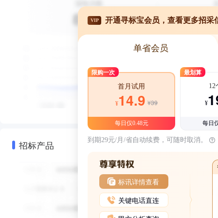
开通寻标宝会员，查看更多招采
VIP
单省会员
限购一次
最划算
1
首月试用
1
14.9
¥39
¥
¥
每日仅0.48元
每日仅
到期29元/月/省自动续费，可随时取消。
招标产品
标讯详情查看
关键电话直连