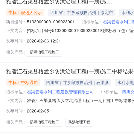
雅砻江石渠县格孟乡防洪治理工程(一期)施工
中标｜候选人公示
四川省｜甘孜藏族自治州｜康定市
水利水
项目编号：
51330000001009023001
招标单位：
石渠云端水利工
招标项目编号51330000001009023001相关标段（包）编号51
正文内容：
防洪治理工程（一期）施工评标结果公示项目及标段名称雅砻
发布时间：
2026-02-06 12:31
招标代理机构中科旭日建设集团有限公司招标代理机构联系电话
相关产品：
防洪治理工程施工
雅砻江石渠县格孟乡防洪治理工程(一期)施工中标结果
中标｜中标通知
四川省｜甘孜藏族自治州｜石渠县
水利水电
招标单位：
石渠云端水利工程建设管理有限公司
中标单位：
四川
雅砻江石渠县格孟乡防洪治理工程（一期）施工中标结果
正文内容：
云端水利工程建设管理有限公司联系方式08368622169招标
发布时间：
2026-02-05
沿河西路1号工商大厦中标单位四川交建天路建设工程有限责任公司
相关产品：
防洪治理工程施工
防洪治理工程