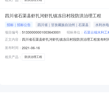
四川省石渠县虾扎河虾扎镇冻日村段防洪治理工程
招标｜招标公告
四川省｜甘孜藏族自治州｜石渠县
水利水电
项目编号：
51330000001003643001
招标单位：
石渠云端水利工
四川省石渠县虾扎河虾扎镇冻日村段防洪治理工程发布时间：202
正文内容：
省石渠县虾扎河虾扎镇冻日村段防洪治理工程(项目名称)/
发布时间：
2021-06-16
渠县水利局（项目审批、核准或备案机关名称）以石水〔2
相关产品：
防洪治理工程
NEW
HOT
5折起