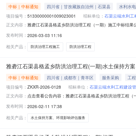
中标｜中标通知
四川省｜甘孜藏族自治州｜石渠县
水利水电
项目编号：
51330000001009023001
招标单位：
石渠云端水利工
雅砻江石渠县格孟乡防洪治理工程（一期）施工中标结果公告招标项目
正文内容：
称四川交建天路建设工程有限责任公司中标金额15824
发布时间：
2026-03-03 11:16
县格孟乡防洪治理工程（一期）雅砻江石渠县格孟乡防洪治理
相关产品：
防洪治理工程施工
防洪治理工程
雅砻江石渠县格孟乡防洪治理工程(一期)水土保持方
中标｜中标通知
四川省｜成都市｜青羊区
服务采购
工程
项目编号：
ZKXR-2026-0128
招标单位：
石渠云端水利工程建设
点击查看公告内容：雅砻江石渠县格孟乡防洪治理工程（一
正文内容：
发布时间：
2026-02-11 17:38
相关产品：
水土保持方案、环境影响评估服务