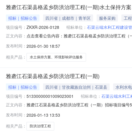
雅砻江石渠县格孟乡防洪治理工程(一期)水土保持方
招标｜招标公告
四川省｜成都市｜青羊区
服务采购
工程
项目编号：
ZKXR-2026-0128
招标单位：
石渠云端水利工程建设
点击查看公告内容：雅砻江石渠县格孟乡防洪治理工程（一
正文内容：
发布时间：
2026-01-30 18:57
相关产品：
水土保持方案、环境影响评估服务
雅砻江石渠县格孟乡防洪治理工程(一期)
招标｜招标公告
四川省｜甘孜藏族自治州｜石渠县
水利水电
项目编号：
51330000001009023001
招标单位：
石渠云端水利工
雅砻江石渠县格孟乡防洪治理工程（一期）招标项目编号5133000
正文内容：
02-0509:30:00招标文件/资格预审文件获取方法在线
发布时间：
2026-01-13 13:53
江石渠县格孟乡防洪治理工程（一期）(项目名称)/标段施
相关产品：
防洪治理工程