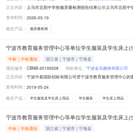
义乌市北苑中学校服质量检测报告结果公示义乌市北苑中
正文内容：
着安全，经权威机构对北苑中学各款校服进行随机抽样检
发布时间：
2026-03-19
检报告公示如下：短袖T恤向右滑动查看所有内容中裤向
审：傅文明复审：黄银慧终审：黄跃峰
相关产品：
服质量检测
宁波市教育服务管理中心等单位学生服装及学生床上(
中标｜中标通知
浙江省｜宁波市｜宁海县
项目编号：
CBNB-20193028
招标单位：
宁波金鸟服饰有限公司
宁波中基国际招标有限公司受宁波市教育服务管理中心的
正文内容：
标委员会评审，现将评标结果公告如下：一、采购编号：CB
发布时间：
2019-05-24
目三、合同履行日期：根据招标文件规定执行四、招标公告日期：
果：子包
相关产品：
学生服装及学生床上用品
学生服装
学生床上用品
宁波市教育服务管理中心等单位学生服装及学生床上(
中标｜中标通知
浙江省｜宁波市｜宁海县