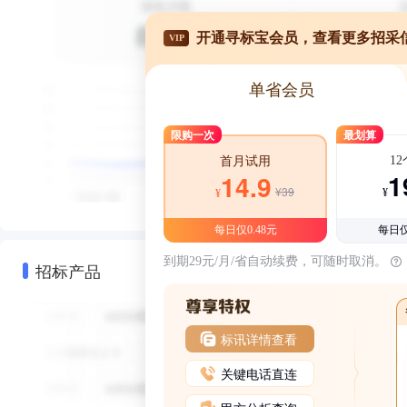
开通寻标宝会员，查看更多招采
VIP
单省会员
限购一次
最划算
1
首月试用
1
14.9
¥39
¥
¥
每日仅0.48元
每日仅
到期29元/月/省自动续费，可随时取消。
招标产品
标讯详情查看
关键电话直连