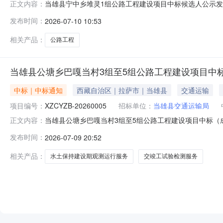
当雄县宁中乡堆灵1组公路工程建设项目中标候选人公示发布时
正文内容：
目中标候选人公示（招标编号：S140700340101695200
发布时间：
2026-07-10 10:53
编号：S1407003401016952001），经评标委
相关产品：
公路工程
当雄县公塘乡巴嘎当村3组至5组公路工程建设项目中标
中标｜中标通知
西藏自治区｜拉萨市｜当雄县
交通运输
项目编号：
XZCYZB-20260005
招标单位：
当雄县交通运输局
当雄县公塘乡巴嘎当村3组至5组公路工程建设项目中标（成交
正文内容：
中标（成交）信息（1）标包名称：标包一：当雄县公塘
发布时间：
2026-07-09 20:52
址：中国（四川）自由贸易试验区成都高新区世纪城路1129号5
相关产品：
水土保持建设期观测运行服务
交竣工试验检测服务