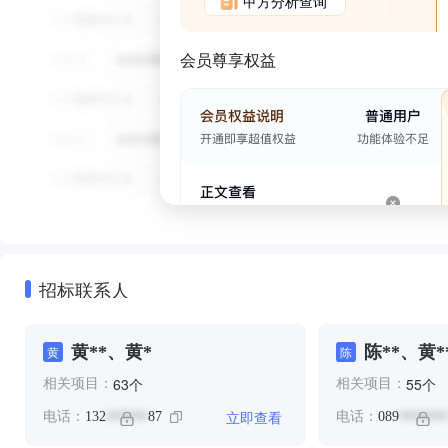
甲方分析查询
会员尊享权益
招标联系人
黄**、黄*
陈**、黄*
黄
陈
个
个
63
55
相关项目：
相关项目：
立即查看
电话：
132
87
电话：
089
******
*******