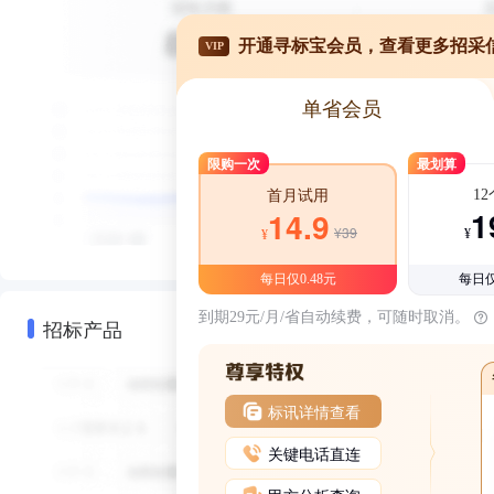
开通寻标宝会员，查看更多招采
VIP
单省会员
限购一次
最划算
1
首月试用
1
14.9
¥39
¥
¥
每日仅0.48元
每日仅
到期29元/月/省自动续费，可随时取消。
招标产品
标讯详情查看
关键电话直连