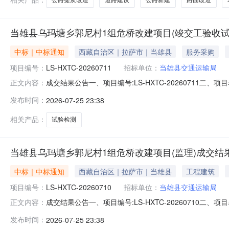
当雄县乌玛塘乡郭尼村1组危桥改建项目(竣交工验收试
中标｜中标通知
西藏自治区｜拉萨市｜当雄县
服务采购
项目编号：
LS-HXTC-20260711
招标单位：
当雄县交通运输局
成交结果公告一、项目编号:LS-HXTC-2026071
正文内容：
责任公司供应商地址：成都市温江区成都海峡两岸科技产业开
发布时间：
2026-07-25 23:38
务范围服务期限服务时间服务标准1四川正达检测技术有
人要求五、评审专家名
相关产品：
试验检测
当雄县乌玛塘乡郭尼村1组危桥改建项目(监理)成交结
中标｜中标通知
西藏自治区｜拉萨市｜当雄县
工程建筑
项目编号：
LS-HXTC-20260710
招标单位：
当雄县交通运输局
成交结果公告一、项目编号:LS-HXTC-2026071
正文内容：
址：四川省成都市成华区龙潭路9号1栋2单元35楼2号成
发布时间：
2026-07-25 23:38
务标准1中鸿同创项目管理有限公司当雄县乌玛塘乡郭尼