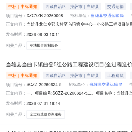
中标｜中标通知
西藏自治区｜拉萨市｜当雄县
交通运输
项目编号：
XZCYZB-20260008
招标单位：
当雄县交通运输局
当雄县龙仁乡郭庆村至乌玛塘乡中心一小公路工程项目使用草
正文内容：
塘乡中心一小公路工程项目使用草地报告编制服务三、中
发布时间：
2026-08-03 10:11
称：西藏永美工程技术有限公司供应商地址：西藏自治区拉萨市
的信息（1）标包名
相关产品：
草地报告编制服务
当雄县当曲卡镇曲登5组公路工程建设项目(全过程造价
中标｜中标通知
西藏自治区｜拉萨市｜当雄县
工程建筑
项目编号：
SCZZ-20260624-5
招标单位：
当雄县交通运输局
一、项目编号:SCZZ-20260624-5二、项目名称
正文内容：
供应商地址：成都市青羊区一环路西二段2号1栋1701、17
发布时间：
2026-07-31 18:44
服务范围服务期限服务时间服务标准1四川君和工程项目管
求按
相关产品：
全过程造价咨询服务