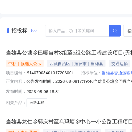
招投标
招
160
当雄县公塘乡巴嘎当村3组至5组公路工程建设项目(无
中标｜候选人公示
西藏自治区｜拉萨市｜当雄县
交通运输
项目编号：
S1407003401017206001
招标单位：
当雄县交通运输
公告发布时间：2026-08-0617:19:46当雄县公塘乡巴嘎
正文内容：
0700:00公示结束时间:2026-08-1000:00本当雄
发布时间：
2026-08-06 18:31
塘乡巴嘎当村3组至5组公路工程建设项目无标段的中标候
相关产品：
公路工程
当雄县龙仁乡郭庆村至乌玛塘乡中心一小公路工程项目