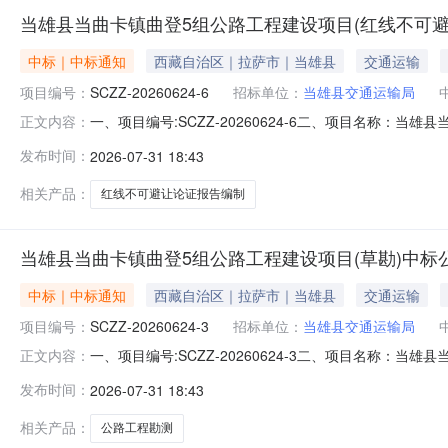
当雄县当曲卡镇曲登5组公路工程建设项目(红线不可
中标｜中标通知
西藏自治区｜拉萨市｜当雄县
交通运输
项目编号：
SCZZ-20260624-6
招标单位：
当雄县交通运输局
一、项目编号:SCZZ-20260624-6二、项目名称
正文内容：
司供应商地址：长春市朝阳区安达街729号成交金额：79
发布时间：
2026-07-31 18:43
春建工勘测规划设计有限公司当雄县当曲卡镇曲登5组公
英霸，程坤鹏，廖文
相关产品：
红线不可避让论证报告编制
当雄县当曲卡镇曲登5组公路工程建设项目(草勘)中标
中标｜中标通知
西藏自治区｜拉萨市｜当雄县
交通运输
项目编号：
SCZZ-20260624-3
招标单位：
当雄县交通运输局
一、项目编号:SCZZ-20260624-3二、项目名称
正文内容：
治区拉萨市柳梧新区察古大道好城·桑旦林25幢1单元02
发布时间：
2026-07-31 18:43
服务时间服务标准1西藏湘一农林技术服务有限公司当雄县
英霸，程坤鹏，廖
相关产品：
公路工程勘测