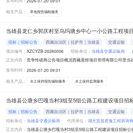
发布时间：
2026-07-20 09:01
号：XZCYZB-202600082.项目名称：当雄县龙仁
价:250000.00
相关产品：
草地报告编制服务
当雄县龙仁乡郭庆村至乌玛塘乡中心一小公路工程项
招标｜招标公告
西藏自治区｜拉萨市｜当雄县
交通运输
项目编号：
XZCYZB-20260006
招标单位：
当雄县交通运输局
竞争性磋商公告项目概况西藏晨煜项目管理有限公司受当
正文内容：
进行国内竞争性磋商采购；磋商项目的潜在投标供应商应在西
发布时间：
2026-07-20 09:01
基本情况1.项目编号：XZCYZB-202600062.
判？竞争性磋商□
相关产品：
水土保持报告编制服务
水土保持监测服务
当雄县公塘乡巴嘎当村3组至5组公路工程建设项目招
招标｜招标公告
西藏自治区｜拉萨市｜当雄县
交通运输
招标单位：
当雄县交通运输局
代理单位：
湖北宜昌君逸工程咨询
当雄县公塘乡巴嘎当村3组至5组公路工程建设项目招标公告发
正文内容：