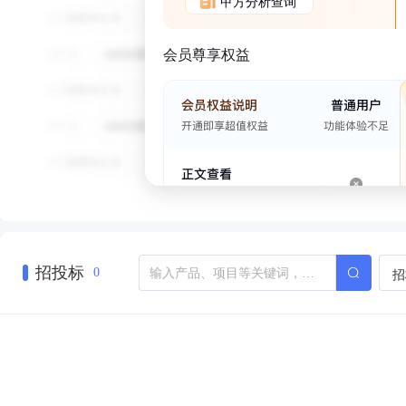
甲方分析查询
会员尊享权益
招投标
招
0