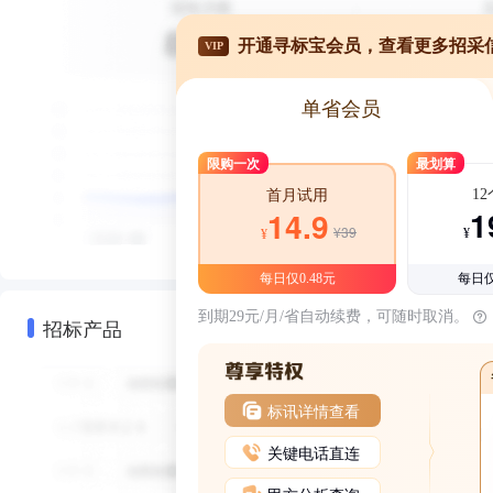
开通寻标宝会员，查看更多招采
VIP
单省会员
限购一次
最划算
1
首月试用
1
14.9
¥39
¥
¥
每日仅0.48元
每日仅
到期29元/月/省自动续费，可随时取消。
招标产品
标讯详情查看
关键电话直连