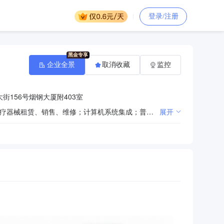
登录/注册
企业全景
取消收藏
监控
街156号烟钢大厦附403室
商务咨询（不含投资咨询），市场调研，企业管理咨询，国内广告设计、制作、代理、发布；一二三类医疗器械租赁、销售、维修；计算机系统集成；普通机械设备销售、租赁及维修；电子产品、日用产品、家用电器、酒店设备、卫生洁具、机电设备及配件、办公用品、工艺品、母婴用品、计算机网络设备及耗材、服装批发零售，计算机技术开发、技术转让、技术咨询、技术服务，计算机软件开发，基础软件服务，网络工程设计与施工。（依法须经批准的项目，经相关部门批准后方可开展经营活动）
展开