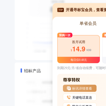
开通寻标宝会员，查看
VIP
单省会员
限购一次
首月试用
14.9
¥39
¥
每日仅0.48元
到期29元/月/省自动续费，可随
招标产品
标讯详情查看
关键电话直连