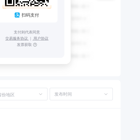
扫码支付
支付则代表同意
交易服务协议
｜
用户协议
发票获取
省份地区