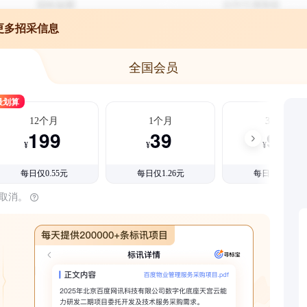
更多招采信息
全国会员
最划算
12个月
1个月
3个月
199
39
99
¥
¥
¥
每日仅0.55元
每日仅1.26元
每日仅1.08元
时取消。