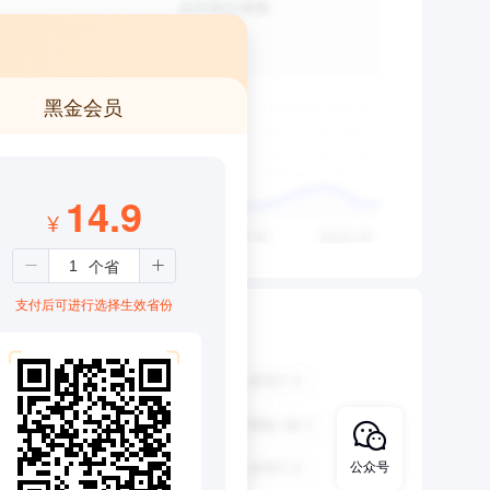
黑金会员
14.9
¥
支付后可进行选择生效省份
公众号