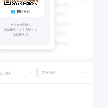
扫码支付
支付则代表同意
交易服务协议
｜
用户协议
发票获取
省份地区