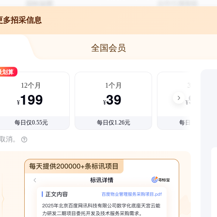
更多招采信息
全国会员
最划算
12个月
1个月
3个月
199
39
99
¥
¥
¥
每日仅0.55元
每日仅1.26元
每日仅1.08元
时取消。