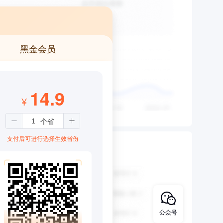
黑金会员
14.9
¥
支付后可进行选择生效省份
公众号