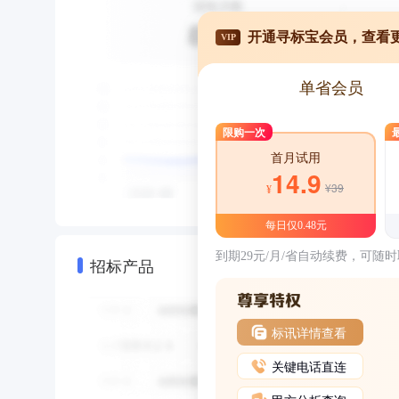
开通寻标宝会员，查看
VIP
单省会员
限购一次
首月试用
14.9
¥39
¥
每日仅0.48元
到期29元/月/省自动续费，可随
招标产品
标讯详情查看
关键电话直连