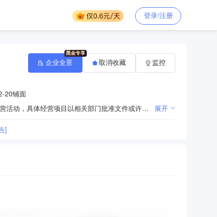
登录/注册
企业全景
取消收藏
监控
-20铺面
许可项目：食品销售；烟草制品零售；酒类经营。（依法须经批准的项目，经相关部门批准后方可开展经营活动，具体经营项目以相关部门批准文件或许可证件为准）一般项目：日用百货销售；针纺织品销售；体育用品及器材零售；文具用品零售；日用家电零售；水产品零售；新鲜蔬菜零售；办公用品销售；劳动保护用品销售；玩具销售；电子产品销售。（除依法须经批准的项目外，凭营业执照依法自主开展经营活动）
展开
告]