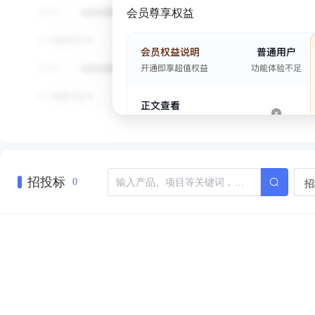
会员尊享权益
招投标
招
0