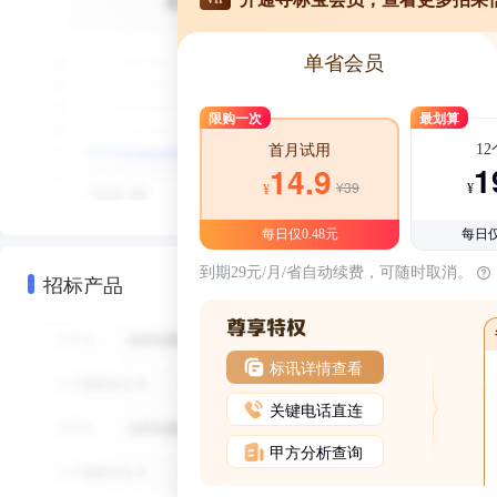
单省会员
限购一次
最划算
1
首月试用
1
14.9
¥39
¥
¥
每日仅0.48元
每日仅
到期29元/月/省自动续费，可随时取消。
招标产品
标讯详情查看
关键电话直连
甲方分析查询