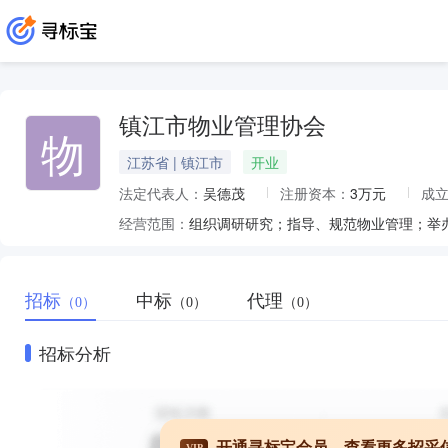
镇江市物业管理协会
物
江苏省 | 镇江市
开业
法定代表人：
吴德茂
注册资本：
3万元
成
经营范围：
组织调研研究；指导、规范物业管理；举
招标
中标
代理
（0）
（0）
（0）
招标分析
开通寻标宝会员，查看更多招采
VIP