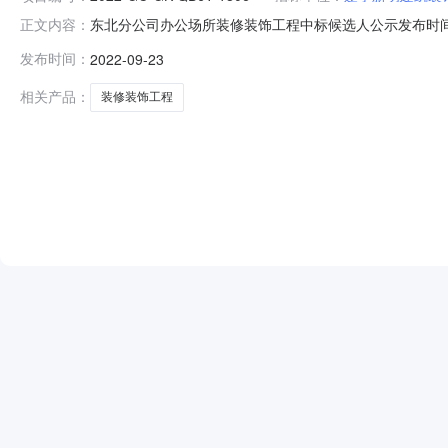
东北分公司办公场所装修装饰工程中标候选人公示发布时间：20
正文内容：
标段（包）编号标段（包）名称采办方式12022-GC-GK
发布时间：
2022-09-23
增值税）工期（交货期）质量项目负责人相关证书名称证书编号资格能
相关产品：
装修装饰工程