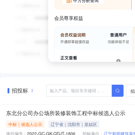
甲方分析查询
会员尊享权益
招投标
招
1
东北分公司办公场所装修装饰工程中标候选人公示
中标｜候选人公示
辽宁省｜沈阳市｜皇姑区
项目编号：
2022-GC-GK-QDJT-1806
招标单位：
辽宁新明建筑装