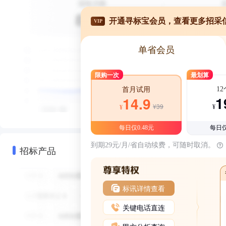
开通寻标宝会员，查看更多招采
VIP
单省会员
限购一次
最划算
1
首月试用
1
14.9
¥39
¥
¥
每日仅0.48元
每日仅
到期29元/月/省自动续费，可随时取消。
招标产品
标讯详情查看
关键电话直连