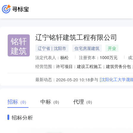
辽宁铭轩建筑工程有限公司
铭轩
建筑
辽宁省 | 沈阳市
住宅房屋建筑
开业
法定代表人：
杨松
注册资本：
1000万元
成
经营范围：
最新动态：
参与
[沈阳化工大学晟
2026-05-20 10:18
招标
中标
代理
（0）
（0）
（0）
招标分析