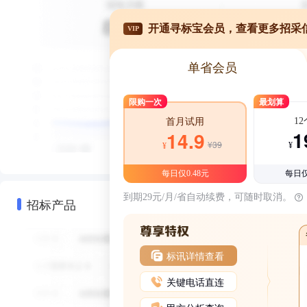
开通寻标宝会员，查看更多招采
VIP
单省会员
限购一次
最划算
1
首月试用
1
14.9
¥39
¥
¥
每日仅0.48元
每日仅
到期29元/月/省自动续费，可随时取消。
招标产品
标讯详情查看
关键电话直连