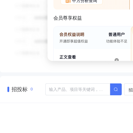
甲方分析查询
会员尊享权益
招投标
招
0