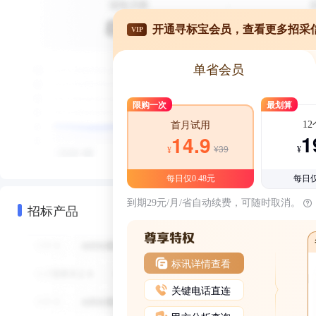
开通寻标宝会员，查看更多招采
VIP
单省会员
限购一次
最划算
1
首月试用
1
14.9
¥39
¥
¥
每日仅0.48元
每日仅
到期29元/月/省自动续费，可随时取消。
招标产品
标讯详情查看
关键电话直连