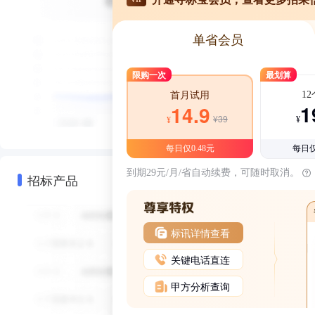
单省会员
限购一次
最划算
1
首月试用
1
14.9
¥39
¥
¥
每日仅0.48元
每日仅
到期29元/月/省自动续费，可随时取消。
招标产品
标讯详情查看
关键电话直连
甲方分析查询