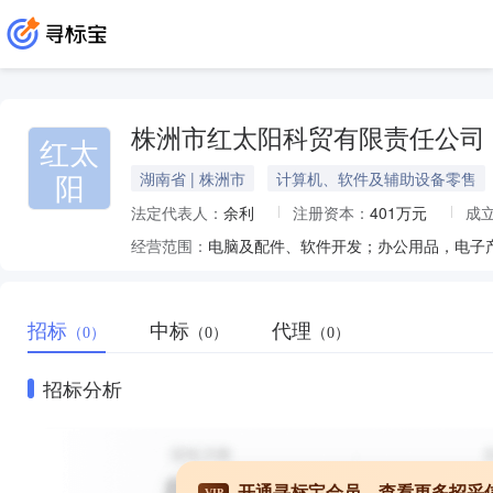
株洲市红太阳科贸有限责任公司
红太
阳
湖南省 | 株洲市
计算机、软件及辅助设备零售
法定代表人：
余利
注册资本：
401万元
成
经营范围：
招标
中标
代理
（0）
（0）
（0）
招标分析
开通寻标宝会员，查看更多招采
VIP