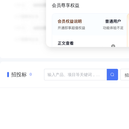
会员尊享权益
招投标
招
0