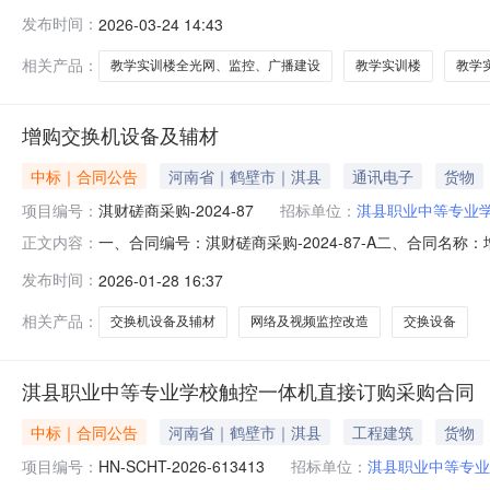
3（至）6月采购意向公开如下：序号采购单位名称采购项
发布时间：
2026-03-24 14:43
9#教学实训楼全光网、监控、广播建设项目淇县职业中等
定性；9#教学实训楼包括全光网建设
相关产品：
教学实训楼全光网、监控、广播建设
教学实训楼
教学
增购交换机设备及辅材
中标｜合同公告
河南省｜鹤壁市｜淇县
通讯电子
货物
项目编号：
淇财磋商采购-2024-87
招标单位：
淇县职业中等专业
一、合同编号：淇财磋商采购-2024-87-A二、合同名
正文内容：
目五、合同主体1.采购人（甲方）：鹤壁市淇县朝歌北路东
发布时间：
2026-01-28 16:37
公司企业规模：小型地址：郑州市金水区黄河路129号6层61
相关产品：
交换机设备及辅材
网络及视频监控改造
交换设备
淇县职业中等专业学校触控一体机直接订购采购合同
中标｜合同公告
河南省｜鹤壁市｜淇县
工程建筑
货物
项目编号：
HN-SCHT-2026-613413
招标单位：
淇县职业中等专业