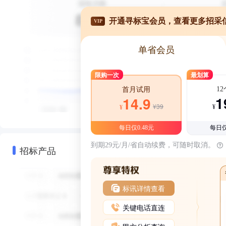
开通寻标宝会员，查看更多招采
VIP
单省会员
限购一次
最划算
1
首月试用
1
14.9
¥39
¥
¥
每日仅0.48元
每日仅
到期29元/月/省自动续费，可随时取消。
招标产品
标讯详情查看
关键电话直连