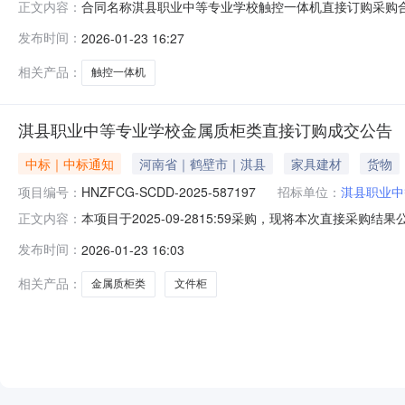
合同名称淇县职业中等专业学校触控一体机直接订购采购合同合同
正文内容：
滨区国恒商贸行合同公告日期2026-01-2315:50
发布时间：
2026-01-23 16:27
人发布的，陕西省政府采购网表示内容概不负责，亦不承担任何
相关产品：
触控一体机
淇县职业中等专业学校金属质柜类直接订购成交公告
中标｜中标通知
河南省｜鹤壁市｜淇县
家具建材
货物
项目编号：
HNZFCG-SCDD-2025-587197
招标单位：
淇县职业中
本项目于2025-09-2815:59采购，现将本次直接采购结果
正文内容：
采购计划编号：2025-09-20二、成交信息（一）成交
发布时间：
2026-01-23 16:03
技术规格数量单价（元）总金额（元）金属质柜类军成富康FK-G
相关产品：
金属质柜类
文件柜