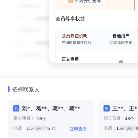
甲方分析查询
会员尊享权益
招标联系人
刘*、葛**、葛**、葛**
王**、王*
刘
王
个
个
155
48
相关项目：
相关项目：
立即查看
电话：
136
46
电话：
136
0
******
******