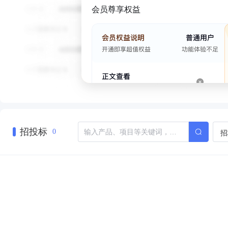
会员尊享权益
招投标
招
0