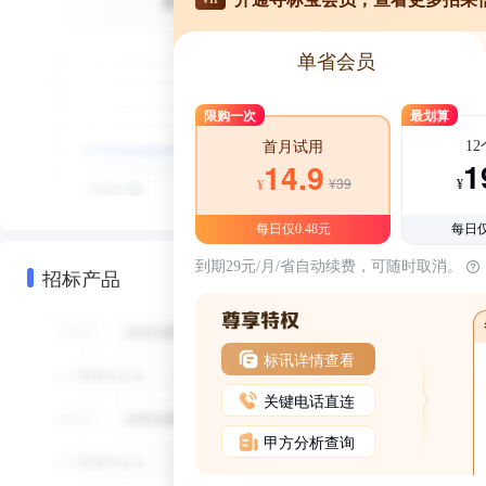
单省会员
限购一次
最划算
1
首月试用
1
14.9
¥39
¥
¥
每日仅0.48元
每日仅
到期29元/月/省自动续费，可随时取消。
招标产品
标讯详情查看
关键电话直连
甲方分析查询