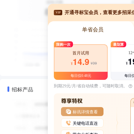
开通寻标宝会员，查看更多招采
VIP
单省会员
限购一次
最划算
1
首月试用
1
14.9
¥39
¥
¥
每日仅0.48元
每日仅
到期29元/月/省自动续费，可随时取消。
招标产品
标讯详情查看
关键电话直连