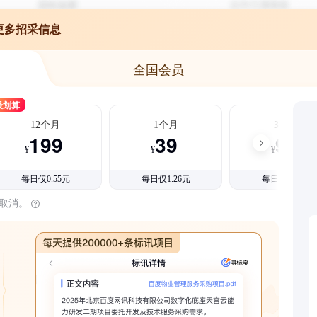
更多招采信息
全国会员
最划算
12个月
1个月
3个月
199
39
99
¥
¥
¥
每日仅0.55元
每日仅1.26元
每日仅1.08元
时取消。