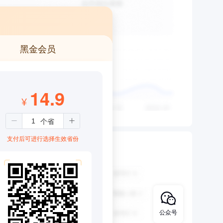
黑金会员
14.9
¥
支付后可进行选择生效省份
公众号