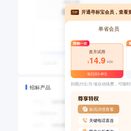
开通寻标宝会员，查看
VIP
单省会员
限购一次
首月试用
14.9
¥39
¥
每日仅0.48元
到期29元/月/省自动续费，可随
招标产品
标讯详情查看
关键电话直连