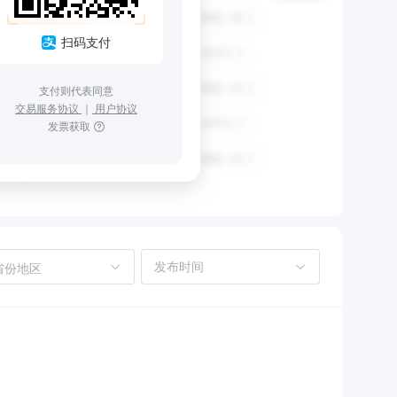
扫码支付
支付则代表同意
交易服务协议
｜
用户协议
发票获取
省份地区