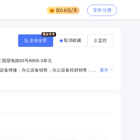
登录/注册
企业全景
取消收藏
监控
望海路65号A906-3单元
一般项目：电子产品销售；计算机软硬件及辅助设备零售；计算机软硬件及辅助设备批发；计算机及办公设备维修；办公设备销售；办公设备耗材销售；专用设备修理；复印和胶印设备销售；日用百货销售；办公用品销售；文具用品批发；文具用品零售；日用产品修理；通用设备修理；日用电器修理；电子、机械设备维护（不含特种设备）；技术服务、技术开发、技术咨询、技术交流、技术转让、技术推广；机械设备租赁。（除依法须经批准的项目外，凭营业执照依法自主开展经营活动）。
展开