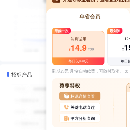
单省会员
限购一次
最划算
1
首月试用
1
14.9
¥39
¥
¥
每日仅0.48元
每日仅
到期29元/月/省自动续费，可随时取消。
招标产品
标讯详情查看
关键电话直连
甲方分析查询