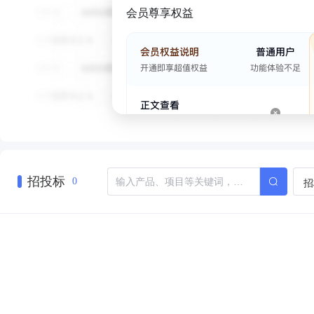
会员尊享权益
招投标
招
0