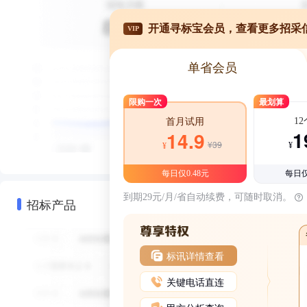
开通寻标宝会员，查看更多招采
VIP
单省会员
限购一次
最划算
1
首月试用
1
14.9
¥39
¥
¥
每日仅0.48元
每日仅
到期29元/月/省自动续费，可随时取消。
招标产品
标讯详情查看
关键电话直连