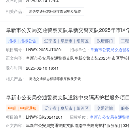
发布时间：
2025-02-14 17:04
沈阳市沈阳市大东区东望街2-2号7-26中标（成交）金额
相关产品：
周边交通标志标牌零散采购及安装
阜新市公安局交通警察支队阜新交警支队2025年市
招标｜招标公告
辽宁省｜阜新市｜细河区
政府部门
工程
项目编号：
LNWY-2025-JT0201
招标单位：
阜新市公安局交通警
阜新市公安局交通警察支队阜新交警支队2025年市区学
正文内容：
及安装项目采购项目的潜在供应商应在辽宁沃亿工程咨询有限
发布时间：
2025-02-10 16:41
件。一、项目基本情况项目编号：LNWY-2025-JT0
19.500000万元
相关产品：
周边交通标志标牌零散采购及安装
阜新市公安局交通警察支队道路中央隔离护栏服务项目
中标｜中标通知
辽宁省｜阜新市｜细河区
交通运输
服务
项目编号：
LNWY-GK20241201
招标单位：
阜新市公安局交通警
阜新市公安局交通警察支队道路中央隔离护栏服务项目03包成交
正文内容：