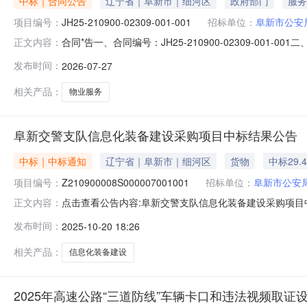
中标｜合同公告
辽宁省｜阜新市｜细河区
政府部门
服务
项目编号：
JH25-210900-02309-001-001
招标单位：
阜新市公安
合同*告一、合同编号：JH25-210900-02309-0
正文内容：
210900-02309四、项目名称：阜新市**局交通管
发布时间：
2026-07-27
路5号联系方式：137****1533供应商（乙方）：阜新大
相关产品：
物业服务
阜新交警支队信息化装备建设采购项目中标结果公告
中标｜中标通知
辽宁省｜阜新市｜细河区
货物
中标29.
项目编号：
Z210900008S000007001001
招标单位：
阜新市公安
点击查看公告内容:阜新交警支队信息化装备建设采购项目中标结
正文内容：
标人信息：标段（包）[001]阜新交警支队信息化装备建
发布时间：
2025-10-20 18:26
格：294500.00元合同履行期限：合同签订后15日内服务费
相关产品：
信息化装备建设
2025年高速公路“三道防线”车辆卡口和违法视频取证