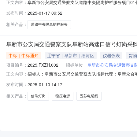
阜新市公安局交通警察支队道路中央隔离护栏服务项目01包成交
正文内容：
通警察支队道路中央隔离护栏服务项目三、中标（成交）信
发布时间：
2025-01-17 09:52
额：0.0000000（万元）四、主要标的信息序号供应
来
相关产品：
道路中央隔离护栏服务
阜新市公安局交通警察支队阜新站高速口信号灯岗采
中标｜中标通知
辽宁省｜阜新市｜细河区
仪器仪表
货物
项目编号：
2025.FXZH.002
招标单位：
阜新市公安局交通警察支
招标人：阜新市公安局交通警察支队招标代理：阜新众合项目管理有限
正文内容：
速口信号灯岗采购项目成交公告一、项目编号：2025.FXZ
发布时间：
2025-01-10 14:17
三、中标（成交）信息供应商名称：阜新市西基园林景观设
相关产品：
信号灯岗
稳压电源
五芯电缆线