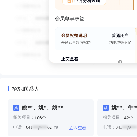
甲方分析查询
会员尊享权益
招标联系人
姚**、姚*、姚**
姚**、牛*
姚
姚
个
个
106
42
相关项目：
相关项目：
立即查看
电话：
041
62
电话：
041
*******
*******