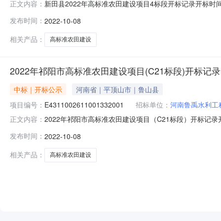
新田县2022年高标准农田建设项目4标段开标记录开标时间：2022
正文内容：
标记录内容投标人名称:湖南万旭建设工程有限公司;项目负责人:
发布时间：
2022-10-08
设工程有限公司;项目负责人:谭实青;报价:0.00元/%;工期:
相关产品：
高标准农田建设
2022年祁阳市高标准农田建设项目(C21标段)开标记录
中标｜开标公示
河南省｜平顶山市｜鲁山县
项目编号：
E4311002611001332001
招标单位：
河南鲁禹水利工
2022年祁阳市高标准农田建设项目（C21标段）开标记录开标时间
正文内容：
0817:40开标记录内容投标人名称:河南鲁禹水利工程有限公司
发布时间：
2022-10-08
雅赢建设有限公司;项目负责人:李智萍;报价:0.00元/%;工期
相关产品：
高标准农田建设