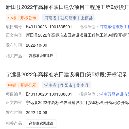
新田县2022年高标准农田建设项目工程施工第9标段
中标｜开标公示
河南省｜驻马店市｜上蔡县
项目编号：
E4311002611001335001
招标单位：
河南东恒市政工
新田县2022年高标准农田建设项目工程施工第9标段开标记录开标时
正文内容：
10-0902:05开标记录内容投标人名称:河南东恒市政工程有
发布时间：
2022-10-09
称:湖南万达水电建设工程有限公司;项目负责人:常晔;报价:408
相关产品：
高标准农田建设
宁远县2022年高标准农田建设项目(第5标段)开标记录
中标｜开标公示
湖南省｜衡阳市｜衡南县
项目编号：
E4311002611001338001
招标单位：
湖南万昌建设有
宁远县2022年高标准农田建设项目(第5标段)开标记录开标时间：2
正文内容：
0814:20开标记录内容投标人名称:湖南万昌建设有限公司;项
发布时间：
2022-10-08
园林建设有限公司;项目负责人:周超;报价:0.00元/%;工期:
相关产品：
高标准农田建设