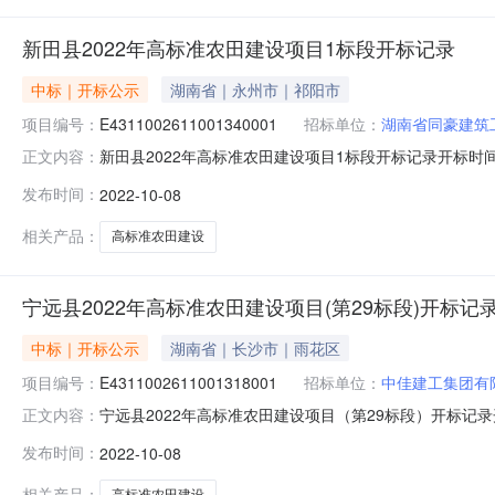
新田县2022年高标准农田建设项目1标段开标记录
中标｜开标公示
湖南省｜永州市｜祁阳市
项目编号：
E4311002611001340001
招标单位：
湖南省同豪建筑
新田县2022年高标准农田建设项目1标段开标记录开标时间：2022
正文内容：
标记录内容投标人名称:湖南省同豪建筑工程有限公司;项目负责人:
发布时间：
2022-10-08
南省地方标准《湖南省高标准农田建设标准（DB43/T876-
相关产品：
高标准农田建设
宁远县2022年高标准农田建设项目(第29标段)开标记
中标｜开标公示
湖南省｜长沙市｜雨花区
项目编号：
E4311002611001318001
招标单位：
中佳建工集团有
宁远县2022年高标准农田建设项目（第29标段）开标记录开标时间
正文内容：
0820:45开标记录内容投标人名称:中佳建工集团有限公司;项
发布时间：
2022-10-08
（贵安新区）建设有限公司;项目负责人:袁耀宇;报价:0.00元/
相关产品：
高标准农田建设