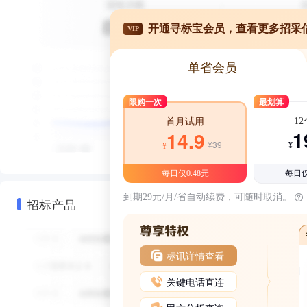
开通寻标宝会员，查看更多招采
VIP
单省会员
限购一次
最划算
1
首月试用
1
14.9
¥39
¥
¥
每日仅0.48元
每日仅
到期29元/月/省自动续费，可随时取消。
招标产品
标讯详情查看
关键电话直连