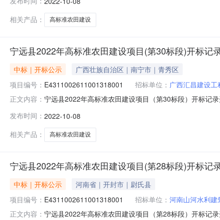
发布时间：
2022-10-08
限公司;项目负责人:张子良;报价:0.00元/%;工期:日历天;
相关产品：
高标准农田建设
宁远县2022年高标准农田建设项目(第30标段)开标记
中标｜开标公示
广西壮族自治区｜南宁市｜青秀区
项目编号：
E4311002611001318001
招标单位：
广西汇昌建设工
宁远县2022年高标准农田建设项目（第30标段）开标记录开标时间
正文内容：
0823:00开标记录内容投标人名称:广西汇昌建设工程有限公司
发布时间：
2022-10-08
南天谷水利电力工程建设有限公司;项目负责人:李斌;报价:0.00
相关产品：
高标准农田建设
宁远县2022年高标准农田建设项目(第28标段)开标记
中标｜开标公示
河南省｜开封市｜尉氏县
项目编号：
E4311002611001318001
招标单位：
河南山河水利建
宁远县2022年高标准农田建设项目（第28标段）开标记录开标时间
正文内容：