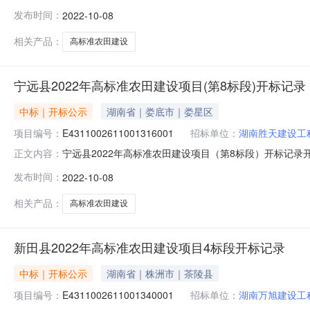
0816:15开标记录内容投标人名称:河南山河水利建筑工程有限
发布时间：
2022-10-08
称:湖北宫辉建筑工程有限公司;项目负责人:岳强;报价:0.00元
相关产品：
高标准农田建设
宁远县2022年高标准农田建设项目(第8标段)开标记录
中标｜开标公示
湖南省｜娄底市｜娄星区
项目编号：
E4311002611001316001
招标单位：
湖南胜天建设工
宁远县2022年高标准农田建设项目（第8标段）开标记录开标时间：
正文内容：
0814:50开标记录内容投标人名称:湖南胜天建设工程有限公
发布时间：
2022-10-08
格及以上标准;保证金金额:0.00元,投标文件递交时间:SatOct
相关产品：
高标准农田建设
新田县2022年高标准农田建设项目4标段开标记录
中标｜开标公示
湖南省｜株洲市｜茶陵县
项目编号：
E4311002611001340001
招标单位：
湖南万旭建设工