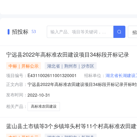
招投标
招
53
宁远县2022年高标准农田建设项目34标段开标记录
中标｜开标公示
湖北省｜荆州市｜沙市区
项目编号：
E4311002611001320001
招标单位：
湖北省长湖建设
宁远县2022年高标准农田建设项目34标段开标记录开标时间：202
正文内容：
开标记录内容投标人名称:湖北省长湖建设工程有限公司;项目负责
发布时间：
2022-10-31
通建设工程有限公司;项目负责人:张洋;报价:0.00元/%;工期
相关产品：
高标准农田建设
蓝山县土市镇等3个乡镇埠头村等11个村高标准农田