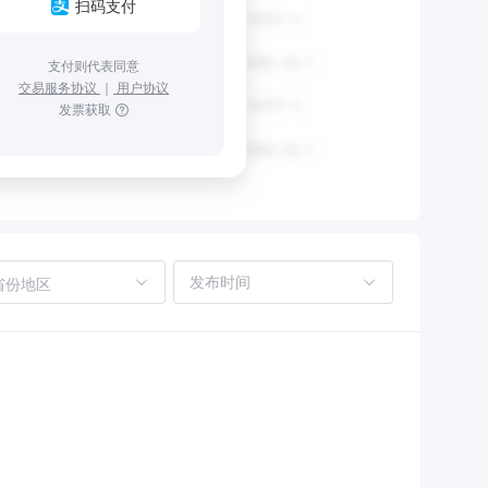
扫码支付
支付则代表同意
交易服务协议
｜
用户协议
发票获取
省份地区