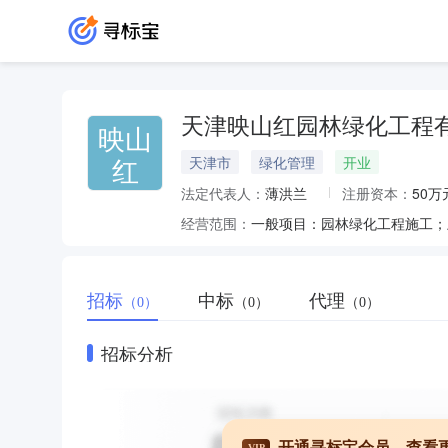
天津映山红园林绿化工程
映山
红
天津市
绿化管理
开业
法定代表人：
薄洪兰
注册资本：
50万
经营范围：
招标
中标
代理
（0）
（0）
（0）
招标分析
开通寻标宝会员，查看
VIP