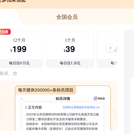
全国会员
最划算
12个月
1个月
3个月
199
39
99
¥
¥
¥
每日仅0.55元
每日仅1.26元
每日仅1.08元
时取消。