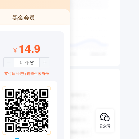
黑金会员
14.9
¥
支付后可进行选择生效省份
公众号