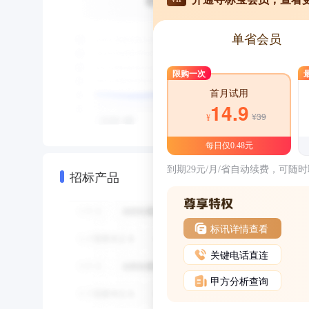
单省会员
限购一次
首月试用
14.9
¥39
¥
每日仅0.48元
到期29元/月/省自动续费，可随
招标产品
标讯详情查看
关键电话直连
甲方分析查询