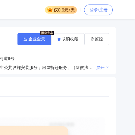
登录/注册
企业全景
取消收藏
监控
河道8号
一般项目：园林绿化工程施工；土石方工程施工；物业管理；环境应急治理服务；市政设施管理；环境卫生公共设施安装服务；房屋拆迁服务。（除依法须经批准的项目外，凭营业执照依法自主开展经营活动）许可项目：各类工程建设活动；城市生活垃圾经营性服务；道路货物运输（不含危险货物）。（依法须经批准的项目，经相关部门批准后方可开展经营活动，具体经营项目以相关部门批准文件或许可证件为准）
展开