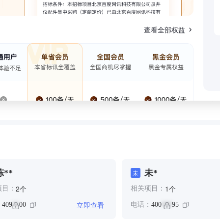
查看全部权益
陈**
未*
未
个
个
2
1
项目：
相关项目：
立即查看
：
409
00
电话：
400
95
**
***