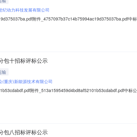
运输
世纪动力科技发展有限公司
c19d375037ba.pdf附件_4757097b37c14b75994ac19d37
购项目分包十二实施了招标采购。现将中标人公布如下：1、项目公告日期：2
内容：分包十（研发）整车排放分析系统（国六）滤膜天平、颗粒物称重
分包十招标评标公示
运输
众(重庆)新能源技术有限公司
101b53cdabdf.pdf附件_513a1595459d4bd8af52101b53c
项目分包土实施了招标采购。现将中标人公布如下：1、项目公告日期：202
容：分包十：总装车间整车安规检测仪、VCU控制器检验设备EOL检测
分包八招标评标公示