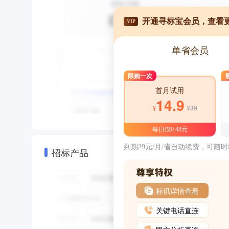
开通寻标宝会员，查看
VIP
单省会员
限购一次
首月试用
14.9
¥39
¥
每日仅0.48元
到期29元/月/省自动续费，可随
招标产品
标讯详情查看
关键电话直连