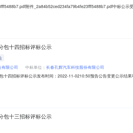
e23fff5488b7.pdf附件_2a84b52ced234fa79b4fe23fff54
分包十四实施了招标采购。现将中标人公布如下：S1、项目公告日期：202
：分包十四：（研发）K&C试验台4、招标代理机构：天津市泽泰招标代
分包十四招标评标公示
输
造有限公司
中标单位：
长春孔辉汽车科技股份有限公司
招标评标公示发布时间：2022-11-0210:50预告公告变更公示结果项目
9:00招标机构：天津市泽泰招标代理有限公司招标地区：天津市-天津市招标
造有限公司技术改造项目采购项目分包十四实施了招标采购。现将中标人公
分包十三招标评标公示