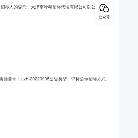
88b7.pdf中标公示受招标人的委托，天津市泽泰招标代理有限公司以公开招标方
2年9月6日2、开标日期：2022年10月14日3、中标
公众号
理有限公
编号：ztzb-20220905公告类型：评标公示招标方式：
产品：所属行业：其他服务中标公示受招标人的委托，天津市泽泰
布如下：1、项目公告日期：2022年9月6日2、开