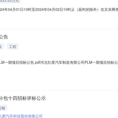
533.53万元
4月01日10时至2024年04月02日10时止（延时的除外）在京东网资产竞价网
中华人民共和国民事诉讼法》等相关法律规定所制订，竞买人应认真仔细
具备法律效力。参加本次竞价活动的当事人和竞买人必须遵守本须知的各
公告
输
工程
M一期项目招标公告.pdf河北红星汽车制造有限公司PLM一期项目招标公告
分包十四招标评标公示
运输
孔辉汽车科技股份有限公司