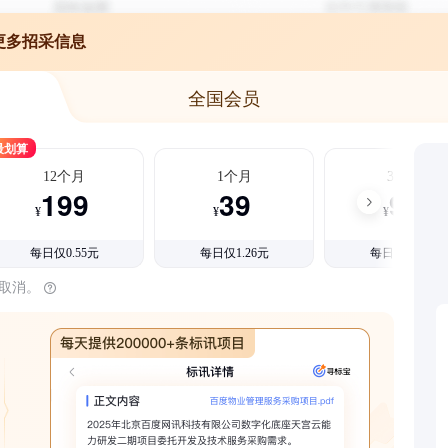
更多招采信息
全国会员
最划算
12个月
1个月
3个月
199
39
99
¥
¥
¥
每日仅0.55元
每日仅1.26元
每日仅1.08元
时取消。