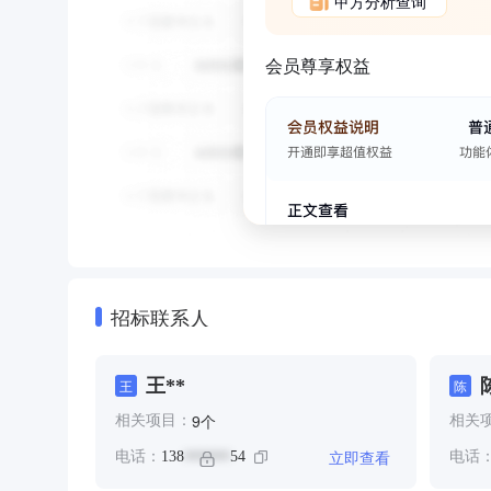
甲方分析查询
会员尊享权益
招标联系人
王**
王
陈
个
9
相关项目：
相关
立即查看
电话：
138
54
电话
******