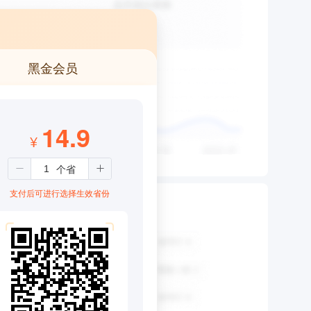
黑金会员
14.9
¥
支付后可进行选择生效省份