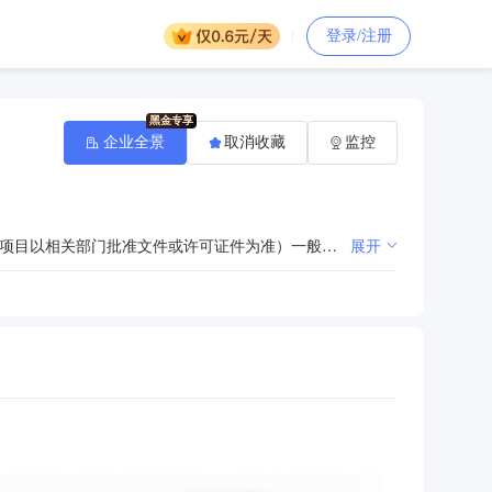
登录/注册
企业全景
取消收藏
监控
许可项目：道路机动车辆生产。（依法须经批准的项目，经相关部门批准后方可开展经营活动，具体经营项目以相关部门批准文件或许可证件为准）一般项目：工程和技术研究和试验发展；新兴能源技术研发；软件开发；技术服务、技术开发、技术咨询、技术交流、技术转让、技术推广；汽车零部件及配件制造；汽车零部件研发；汽车零配件批发；汽车零配件零售；汽车销售；新能源汽车整车销售；电池销售；总质量4.5吨及以下普通货运车辆道路货物运输（除网络货运和危险货物）；小微型客车租赁经营服务；货物进出口。（除依法须经批准的项目外，凭营业执照依法自主开展经营活动）
展开