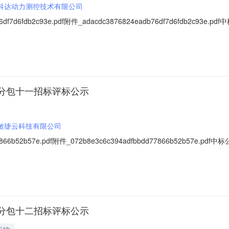
科达动力测控技术有限公司
6df7d6fdb2c93e.pdf附件_adacdc3876824eadb76df7d6f
采购项目分包十三实施了招标采购。现将中标人公布如下：1、项目公告日期：
中标内容：分包十（研发）发动机性能台架4、招标代理机构：天津市泽
分包十一招标评标公示
敏捷云科技有限公司
77866b52b57e.pdf附件_072b8e3c6c394adfbbdd77866b5
购项目分包十一实施了招标采购。现将中标人公布如下：1、项目公告日期：2
分包十一（试制）焊装试制线改造采购项目4、招标代理机构：天津市泽
分包十二招标评标公示