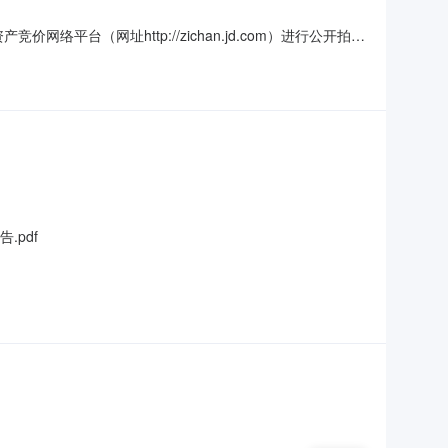
络平台（网址http://zichan.jd.com）进行公开拍卖
阅读，了解本须知的全部内容。二、本次竞价活动遵循“公
项条款，并对自己的行为承担法律责任。三、拍卖标的拍卖
.pdf