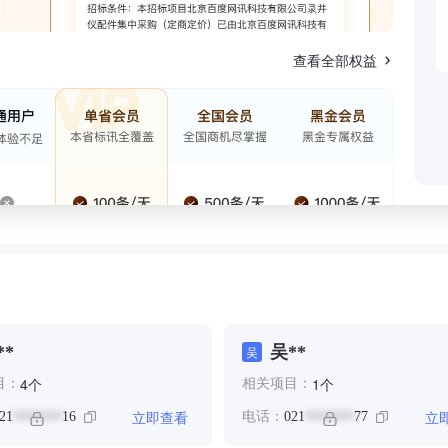
查看全部权益
**
吴**
吴
个
个
4
1
目：
相关项目：
立即查看
立
21
16
电话：
021
77
*******
*******