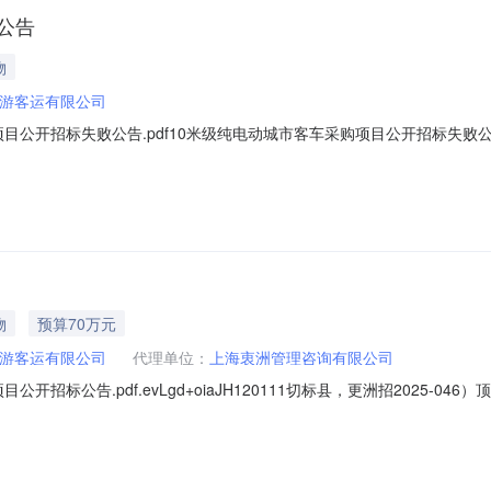
公告
物
游客运有限公司
目公开招标失败公告.pdf10米级纯电动城市客车采购项目公开招标失败公
投标供应商不足三家，根据有关规定，本项目招标失败。上海众兴汽车旅游客
标项目的监督部门为/。三、联系方式招标人：上海众兴汽车旅游客运有限
物
预算70万元
游客运有限公司
代理单位：
上海衷洲管理咨询有限公司
开招标公告.pdf.evLgd+oiaJH120111切标县，更洲招2025
动力电池：具中牛1工中17202705/htiteskttniiiirH1文TLA
格要求ooo业t市发在项日的投标人资格能力要冰：1中八1国政府采购法》