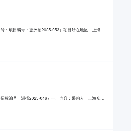
号：项目编号：更洲招2025-053）项目所在地区：上海
仙咨全/招标人为上海众兴汽车旅游客运有限公司。本项目已
动力电池]：其中车辆控制价为68万元/辆，电池的控制价为
招标编号：洲招2025-046）一、内容：采购人：上海众兴
电池购直友服力巴（含维护、检测、监控）8年。箱管人，10
制价的投标视为无效标。采用单一来源采购方式的原因及说明：