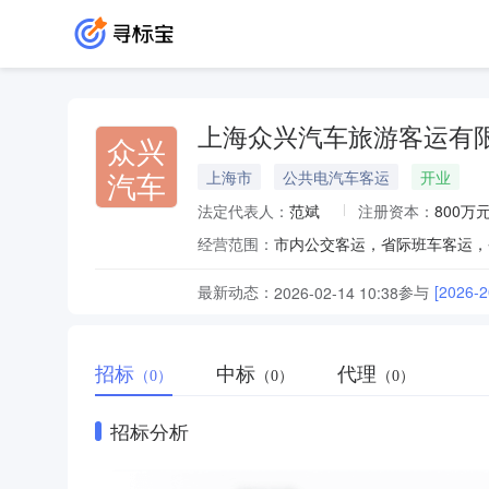
上海众兴汽车旅游客运有
众兴
汽车
上海市
公共电汽车客运
开业
法定代表人：
范斌
注册资本：
800万
经营范围：
最新动态：
参与
[202
2026-02-14 10:38
招标
中标
代理
（0）
（0）
（0）
招标分析