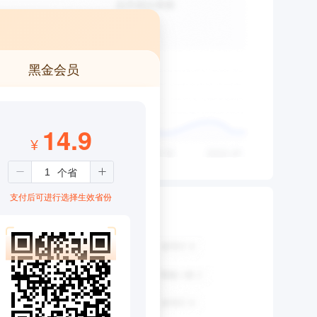
黑金会员
14.9
¥
支付后可进行选择生效省份