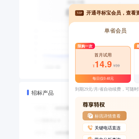
开通寻标宝会员，查看
VIP
单省会员
限购一次
首月试用
14.9
¥39
¥
每日仅0.48元
到期29元/月/省自动续费，可随
招标产品
标讯详情查看
关键电话直连