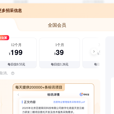
更多招采信息
全国会员
最划算
12个月
1个月
3个月
199
39
99
¥
¥
¥
每日仅0.55元
每日仅1.26元
每日仅1.08元
时取消。