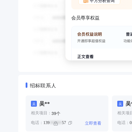
甲方分析查询
会员尊享权益
招标联系人
吴**
吴
吴
吴
个
39
相关项目：
相关项
立即查看
电话：
139
57
电话：
0
******