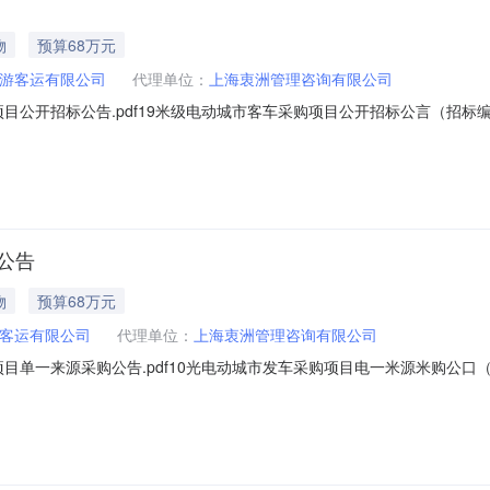
物
预算68万元
游客运有限公司
代理单位：
上海衷洲管理咨询有限公司
目公开招标公告.pdf19米级电动城市客车采购项目公开招标公言（招标编
动城市家车采购项目已由项目审批/核准/备案机关批准，项目资金米源头甘
概况和招标范围规模，预算金额：12米级纯电动城市客车144万元/辆[含
公告
物
预算68万元
客运有限公司
代理单位：
上海衷洲管理咨询有限公司
目单一来源采购公告.pdf10光电动城市发车采购项目电一米源米购公口（
城市客车采购项目的化物或老服务的说明10米级纯电动城市客车23及23
其中车辆控制价为68力元/辆，由池的控制价为70万元/辆。超过招标控