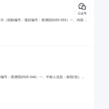
公众号
示（招标编号：项目编号：衷洲招2025-053）一、内容：
米级纯电动城市客车7辆及7套电池购置及服务包（含维护、
制价为76万元/辆。超过招标控制价的投标视为无效标。采用单
号：衷洲招2025-046）一、中标人信息：标段(包）
标委员会分析论证，最终结果为：成交供应商：上海申沃客车有
仟壹佰柒拾肆万元整），其中车辆（不含电池）单价