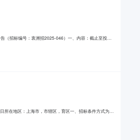
告（招标编号：衷洲招2025-046）一、内容：截止至投标
运有限公司、上海衷洲管理咨询有限公司谨对积极参加本项目投
公司地址：上海市青浦区城中北路478号联系人：吴彩奎电
-046）顶日所在地区：上海市，市辖区，育区一、招标条件方式为公
ATJ范围，木招标项目划分为1个标段，本次招标为其中的：(001）
第二十二条规定