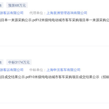
物
预算68万元
游客运有限公司
代理单位：
上海衷洲管理咨询有限公司
目单一来源采购公示.pdf12米级纯电动城市客车采购项目单一来源采购公
称：12米级纯电动城市客车采购项目拟采购的货物或者服务的说明：12
车144万元/辆[含动力电池]：其中车辆控制价为68万元/辆，电池的控
物
中标3174万元
游客运有限公司
中标单位：
上海申沃客车有限公司
目成交结果公示.pdf10米级纯电动城市客车采购项目成交结果公示（招标编
标人：上海申沃客车有限公司中标价格：3174万元二、其他：本项目经评
车成交总价（车辆总价+电池总价）为：￥3174000.00元（人民币叁