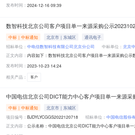
式采购，现进行公示。一、采购内容本项目采购内容是：
发布时间：
2024-12-16 09:39
三、直接采购供应商名称:北京中科泛在科技有限公司四、公示媒介和
公示期自2
数智科技北京公司客户项目单一来源采购公示2023102
中标｜中标通知
北京市｜东城区
通讯电子
招标单位：
中电信数智科技有限公司北京分公司
中标单位：
北京
内容如下：数智科技北京公司客户项目单一来源采购公示
正文内容：
购条件，拟采取单一来源方式采购，现进行公示。一、采
发布时间：
2023-10-23 14:24
技有限公司四、公示媒介和期限本次公示在中国电信集团阳光采购网（https:
相关产品：
客户
中国电信北京公司DICT能力中心客户项目单一来源采购公示
中标｜中标通知
北京市｜东城区
项目编号：
BJDYLYCGGS2022120718
招标单位：
中国电信股份
公示名称：中国电信北京公司DICT能力中心客户项目单一来源采购公示
正文内容：
时间：2022-12-1217:30:00中国电信北京公司D