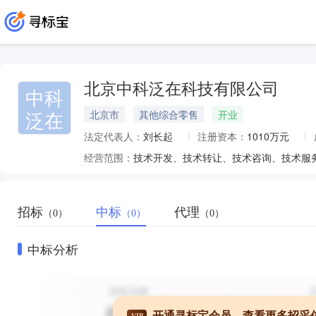
北京中科泛在科技有限公司
中科
泛在
北京市
其他综合零售
开业
法定代表人：
刘长起
注册资本：
1010万元
经营范围：
招标
中标
代理
（0）
（0）
（0）
中标分析
开通寻标宝会员，查看更多招采
VIP