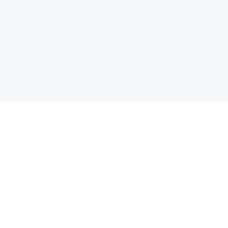
NEW
HOT
5折起
暂时没有搜索结果…