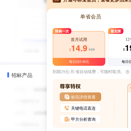
单省会员
限购一次
最划算
1
首月试用
1
14.9
¥39
¥
¥
每日仅0.48元
每日仅
到期29元/月/省自动续费，可随时取消。
招标产品
标讯详情查看
关键电话直连
甲方分析查询