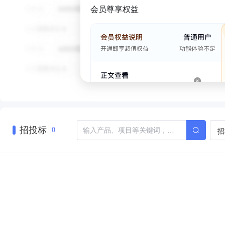
会员尊享权益
招投标
招
0