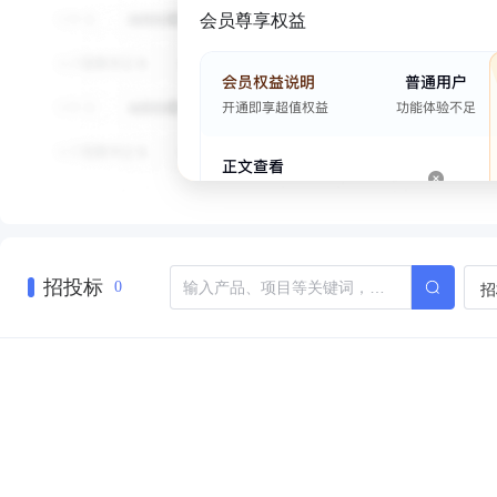
会员尊享权益
招投标
招
0