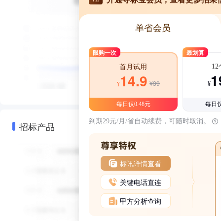
单省会员
限购一次
最划算
1
首月试用
1
14.9
¥39
¥
¥
每日仅0.48元
每日仅
到期29元/月/省自动续费，可随时取消。
招标产品
标讯详情查看
关键电话直连
甲方分析查询