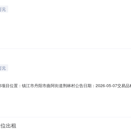
万元
万元
40015项目位置：镇江市丹阳市曲阿街道荆林村公告日期：2026-05-0
511-86983806产权信息乡镇（街道）：曲阿街道村（社区）：荆林村组别
目描述：该岗亭摊位位于荆林集镇金陵西路北侧，面积12平方米。交易期限3年，
摊位出租