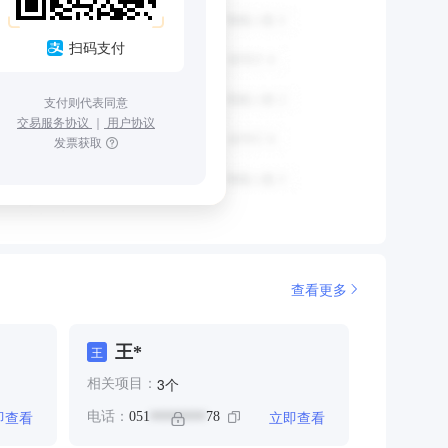
扫码支付
支付则代表同意
交易服务协议
｜
用户协议
发票获取
查看更多
王*
王
个
3
相关项目：
即查看
立即查看
电话：
051
78
********