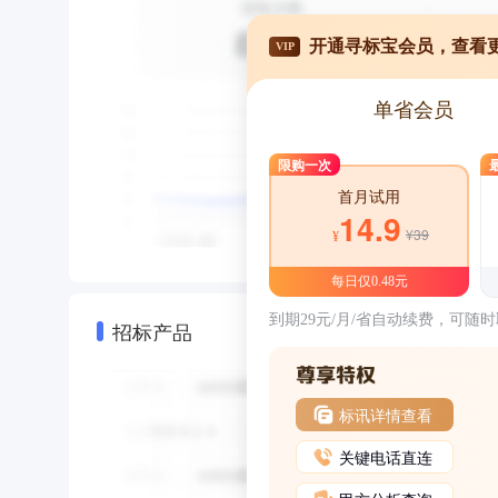
开通寻标宝会员，查看
VIP
单省会员
限购一次
首月试用
14.9
¥39
¥
每日仅0.48元
到期29元/月/省自动续费，可随
招标产品
标讯详情查看
关键电话直连