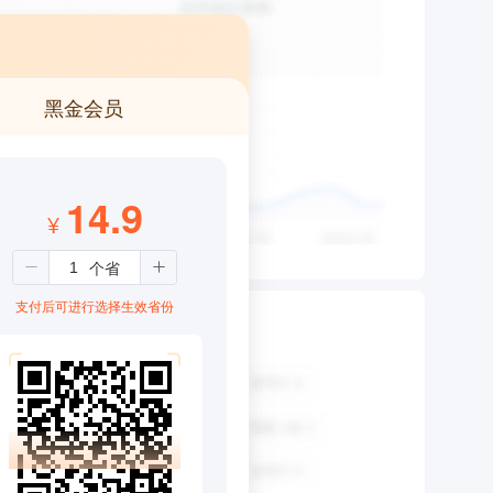
黑金会员
14.9
¥
支付后可进行选择生效省份