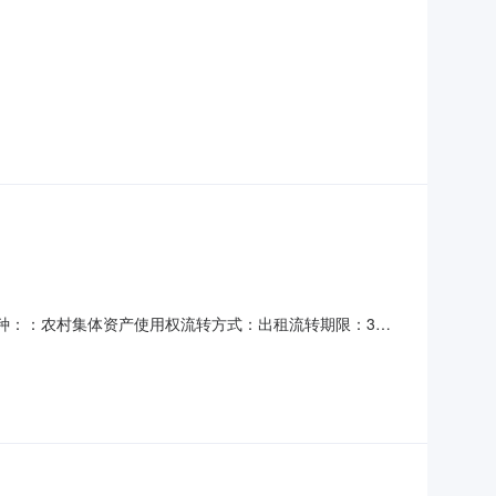
7交易品种：：农村集体资产使用权流转方式：出租流转期限：3年
：--登记日期：2026-04-10是否续租：否交易面积：
交易底价15000元/年。租金一年