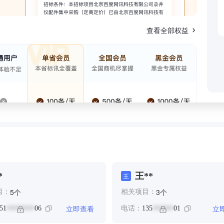
查看全部权益
*
王**
王
个
个
5
3
目：
相关项目：
立即查看
立
51
06
电话：
135
01
********
******