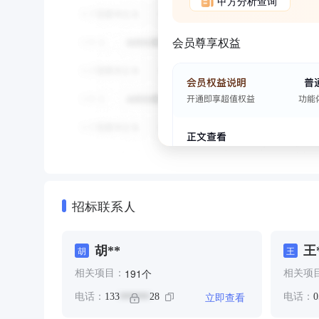
甲方分析查询
会员尊享权益
招标联系人
胡**
王
胡
王
个
191
相关项目：
相关项
立即查看
电话：
133
28
电话：
0
******