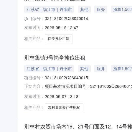
江苏省｜镇江市｜丹阳市
其他
服务
预算1.50
项目编号：
321181002Q26040014
发布时间：
2026-05-15 12:47
相关产品：
岗亭摊位租赁
荆林集镇9号岗亭摊位出租
江苏省｜镇江市｜丹阳市
其他
服务
预算1.50
项目编号：
321181002Q26040015
项目基本情况项目编号：321181002Q260
正文内容：
交易底价：-交易面积：12.00平方米联系方式：0
发布时间：
2026-05-07 13:18
12.00平方米质量等级：--利用现状：--项
相关产品：
农村集体资产使用权
荆林村农贸市场内19、21号门面及12、14号