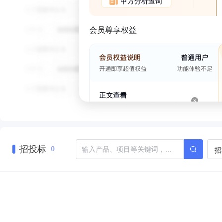
甲方分析查询
会员尊享权益
招投标
招
0