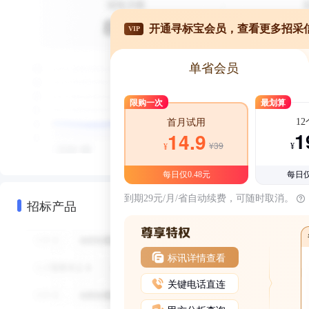
开通寻标宝会员，查看更多招采
VIP
单省会员
限购一次
最划算
1
首月试用
1
14.9
¥39
¥
¥
每日仅0.48元
每日仅
到期29元/月/省自动续费，可随时取消。
招标产品
标讯详情查看
关键电话直连