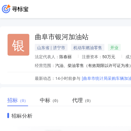
曲阜市银河加油站
银
山东省 | 济宁市
机动车燃油零售
开业
法定代表人：
陈春丽
注册资本：
50万元
成
经营范围：
汽油、柴油零售（有效期限以许可证为准
最新动态：
14小时前
参与
[曲阜市统计局采购车辆加
招标
中标
代理
（0）
（0）
（0）
招标分析