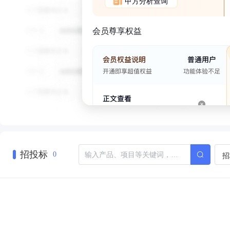
甲方分析查询
会员尊享权益
招投标
招
0