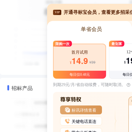
开通寻标宝会员，查看更多招采
VIP
单省会员
限购一次
最划算
1
首月试用
1
14.9
¥39
¥
¥
每日仅0.48元
每日仅
到期29元/月/省自动续费，可随时取消。
招标产品
标讯详情查看
关键电话直连