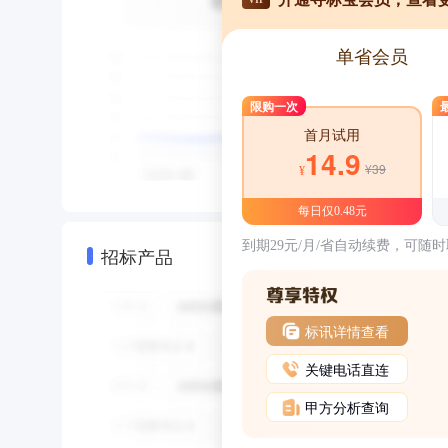
单省会员
限购一次
首月试用
14.9
¥39
¥
每日仅0.48元
到期29元/月/省自动续费，可随
招标产品
标讯详情查看
关键电话直连
甲方分析查询