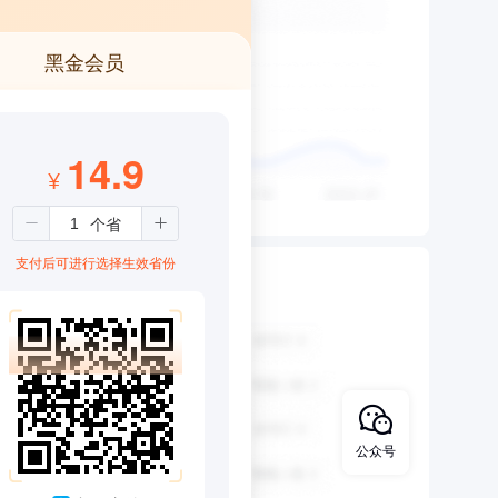
黑金会员
14.9
¥
支付后可进行选择生效省份
公众号