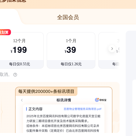
全国会员
最划算
12个月
1个月
3个月
199
39
99
¥
¥
¥
每日仅0.55元
每日仅1.26元
每日仅1.08元
时取消。