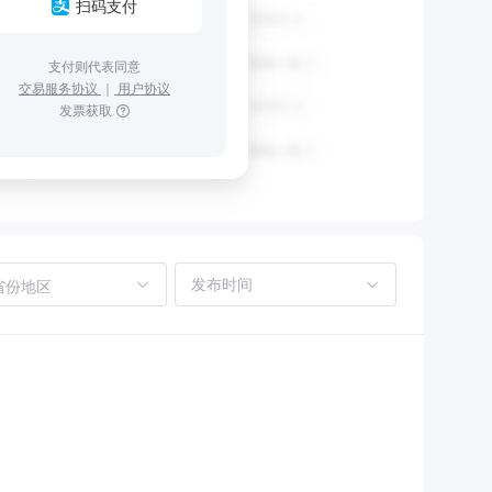
扫码支付
支付则代表同意
交易服务协议
｜
用户协议
发票获取
省份地区