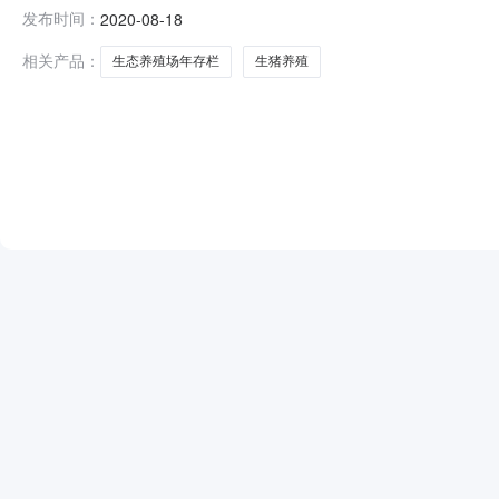
公示。公示日期：2020年8月18日至2020年8月31日(1
发布时间：
2020-08-18
名称建设地点建设单位环境影响评价机构受理日期环评报告
相关产品：
生态养殖场年存栏
生猪养殖