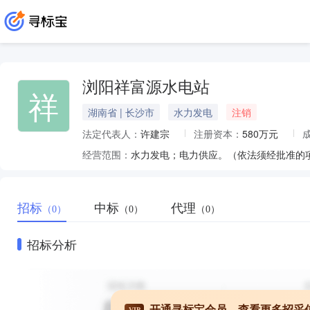
浏阳祥富源水电站
祥
湖南省 | 长沙市
水力发电
注销
法定代表人：
许建宗
注册资本：
580万元
经营范围：
水力发电；电力供应。（依法须经批准的
招标
中标
代理
（0）
（0）
（0）
招标分析
开通寻标宝会员，查看更多招采
VIP