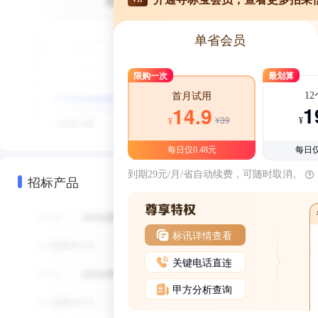
单省会员
限购一次
最划算
1
首月试用
1
14.9
¥39
¥
¥
每日仅0.48元
每日仅
到期29元/月/省自动续费，可随时取消。
招标产品
标讯详情查看
关键电话直连
甲方分析查询