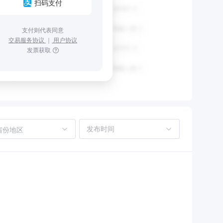
扫码支付
支付则代表同意
交易服务协议
｜
用户协议
发票获取
省份地区