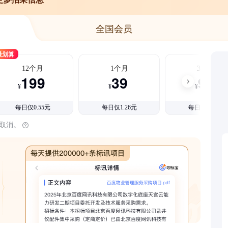
全国会员
最划算
12个月
1个月
3个月
199
39
99
¥
¥
¥
每日仅0.55元
每日仅1.26元
每日仅1.08元
时取消。