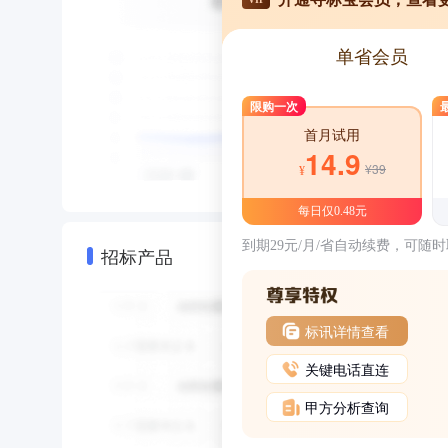
单省会员
限购一次
首月试用
14.9
¥39
¥
每日仅0.48元
到期29元/月/省自动续费，可随
招标产品
标讯详情查看
关键电话直连
甲方分析查询