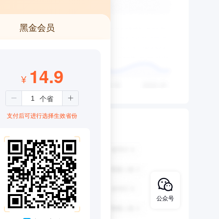
黑金会员
14.9
¥
支付后可进行选择生效省份
公众号