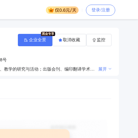
登录/注册
企业全景
取消收藏
监控
8号
开展多语种的外译汉、汉译外的理论研究，翻译活动与服务（包括口译、笔译）等；开展外语文学、语言、教学的研究与活动；出版会刊、编印翻译学术资料；开办长、短期的各种层次人员的外语培训班；为社会提供与外语有关的各类社会资讯服务。
展开