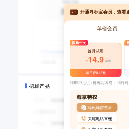
开通寻标宝会员，查看
VIP
单省会员
限购一次
首月试用
14.9
¥39
¥
每日仅0.48元
到期29元/月/省自动续费，可随
招标产品
标讯详情查看
关键电话直连