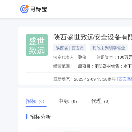
陕西盛世致远安全设备有
盛世
致远
陕西省 | 西安市
其他未列明零售业
法定代表人：
魏侠
注册资本：
100万
经营范围：
最新动态：
参与
[西安
2025-12-09 13:58
招标
中标
代理
（0）
（0）
（0）
招标分析