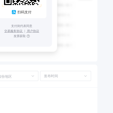
扫码支付
支付则代表同意
交易服务协议
｜
用户协议
发票获取
省份地区