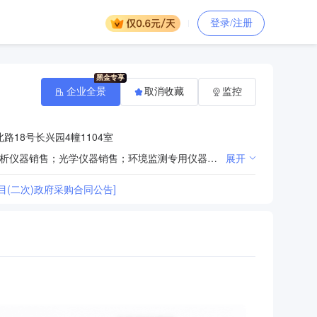
登录/注册
企业全景
取消收藏
监控
18号长兴园4幢1104室
一般项目：消防器材销售；水下系统和作业装备销售；安全系统监控服务；风动和电动工具销售；实验分析仪器销售；光学仪器销售；环境监测专用仪器仪表销售；生态环境监测及检测仪器仪表销售；电气设备销售；电子元器件与机电组件设备销售；电子测量仪器销售；通讯设备销售；办公设备销售；计算机软硬件及辅助设备批发；技术服务、技术开发、技术咨询、技术交流、技术转让、技术推广；建筑材料销售；住宅室内装饰装修。（除依法须经批准的项目外，凭营业执照依法自主开展经营活动）
展开
(二次)政府采购合同公告]