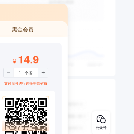
黑金会员
14.9
¥
支付后可进行选择生效省份
公众号