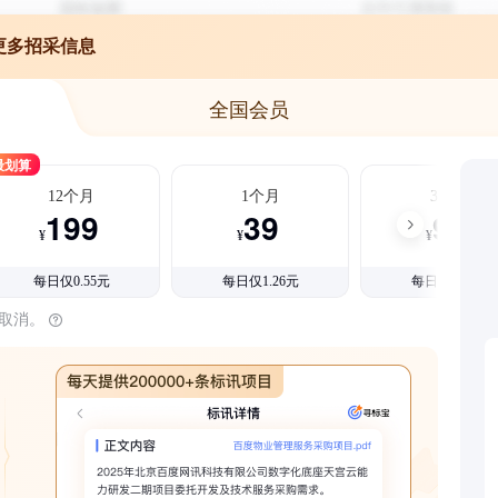
更多招采信息
全国会员
最划算
12个月
1个月
3个月
199
39
99
¥
¥
¥
每日仅0.55元
每日仅1.26元
每日仅1.08元
时取消。