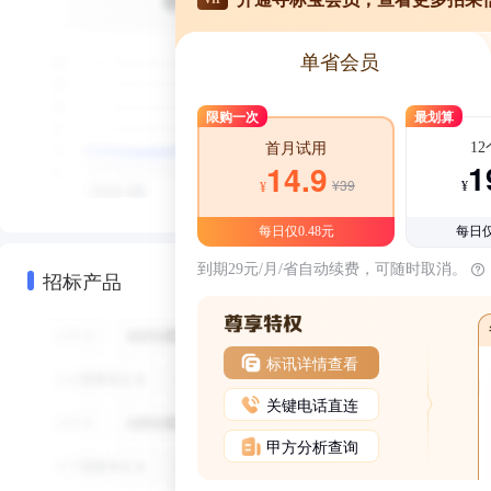
单省会员
限购一次
最划算
1
首月试用
1
14.9
¥39
¥
¥
每日仅0.48元
每日仅
到期29元/月/省自动续费，可随时取消。
招标产品
标讯详情查看
关键电话直连
甲方分析查询