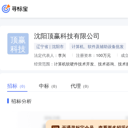
沈阳顶赢科技有限公司
顶赢
科技
辽宁省 | 沈阳市
计算机、软件及辅助设备批发
法定代表人：
李兴
注册资本：
100万元
成
经营范围：
招标
中标
代理
（0）
（0）
（0）
招标分析
开通寻标宝会员，查看更多招采
VIP