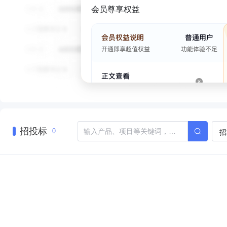
会员尊享权益
招投标
招
0