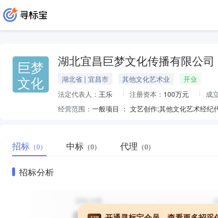
湖北宜昌巨梦文化传播有限公司
巨梦
文化
湖北省 | 宜昌市
其他文化艺术业
开业
法定代表人：
王乐
注册资本：
100万元
成
经营范围：
招标
中标
代理
（0）
（0）
（0）
招标分析
开通寻标宝会员，查看更多招采
VIP