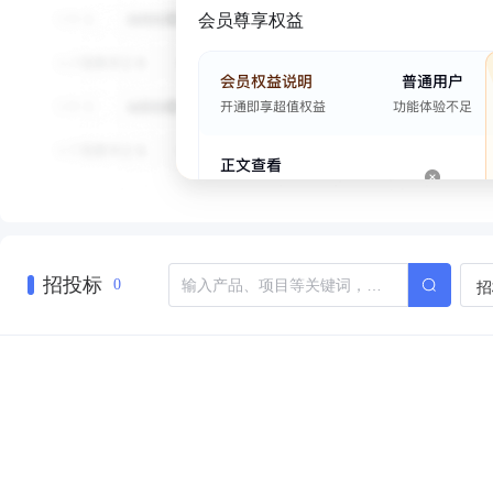
会员尊享权益
招投标
招
0