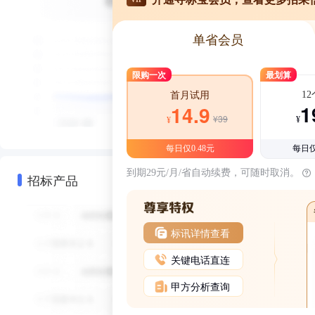
单省会员
限购一次
最划算
1
首月试用
1
14.9
¥39
¥
¥
每日仅0.48元
每日仅
到期29元/月/省自动续费，可随时取消。
招标产品
标讯详情查看
关键电话直连
甲方分析查询