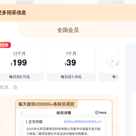
更多招采信息
全国会员
最划算
12个月
1个月
3个月
199
39
99
¥
¥
¥
每日仅0.55元
每日仅1.26元
每日仅1.08元
时取消。