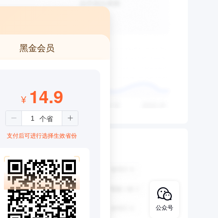
黑金会员
14.9
¥
支付后可进行选择生效省份
公众号