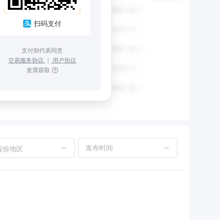
扫码支付
支付则代表同意
交易服务协议
｜
用户协议
发票获取
省份地区