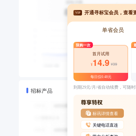
开通寻标宝会员，查看
VIP
单省会员
限购一次
首月试用
14.9
¥39
¥
每日仅0.48元
到期29元/月/省自动续费，可随
招标产品
标讯详情查看
关键电话直连