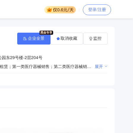
登录/注册
企业全景
取消收藏
监控
东29号楼-2层204号
一般项目：第一类医疗器械生产；橡胶制品制造；橡胶制品销售；第二类医疗器械租赁；第一类医疗器械租赁；第一类医疗器械销售；第二类医疗器械销售；卫生用品和一次性使用医疗用品销售；技术服务、技术开发、技术咨询、技术交流、技术转让、技术推广；专用设备修理；计算机及办公设备维修；通用设备修理；电气设备修理；计算机软硬件及辅助设备零售；软件销售；互联网设备销售；办公设备销售；办公用品销售；办公设备耗材销售；办公设备租赁服务（除许可业务外，可自主依法经营法律法规非禁止或限制的项目）许可项目：第三类医疗器械租赁；第三类医疗器械经营；药用辅料销售（依法须经批准的项目，经相关部门批准后方可开展经营活动，具体经营项目以相关部门批准文件或许可证件为准）
展开