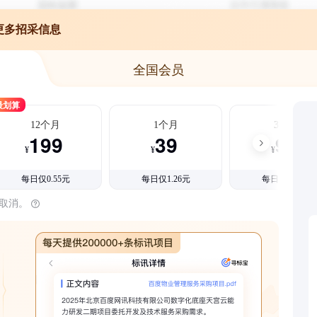
更多招采信息
全国会员
最划算
12个月
1个月
3个月
199
39
99
¥
¥
¥
每日仅0.55元
每日仅1.26元
每日仅1.08元
时取消。