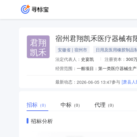
宿州君翔凯禾医疗器械有
君翔
凯禾
安徽省 | 宿州市
日用及医用橡胶制品
法定代表人：
史宴凯
注册资本：
300
经营范围：
最新动态：
参与
[萧县
2026-06-05 13:47
招标
中标
代理
（0）
（0）
（0）
招标分析