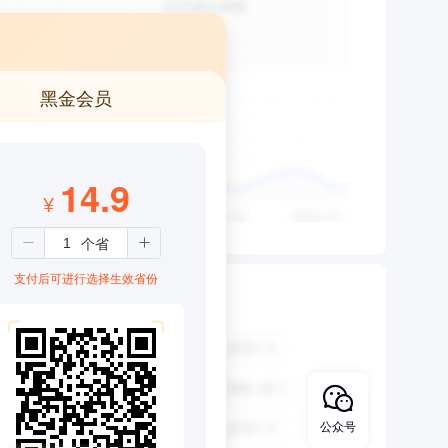
黑金会员
14.9
¥
支付后可进行选择生效省份
公众号