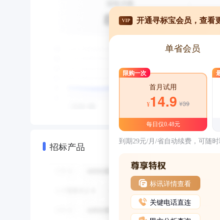
开通寻标宝会员，查看
VIP
单省会员
限购一次
首月试用
14.9
¥39
¥
每日仅0.48元
到期29元/月/省自动续费，可随
招标产品
标讯详情查看
关键电话直连