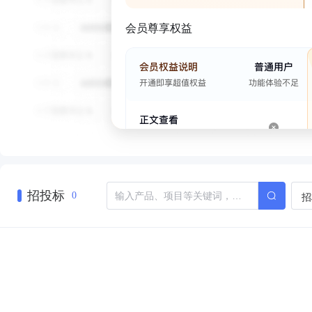
会员尊享权益
招投标
招
0