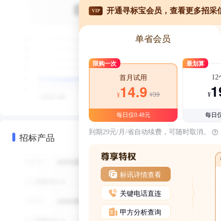
开通寻标宝会员，查看更多招采
VIP
单省会员
限购一次
最划算
1
首月试用
1
14.9
¥39
¥
¥
每日仅0.48元
每日仅
到期29元/月/省自动续费，可随时取消。
招标产品
标讯详情查看
关键电话直连
甲方分析查询