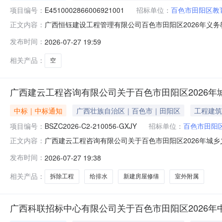
项目编号：
E4510002866006921001
招标单位：
百色市田阳区教
广西恒钰建设工程管理有限公司百色市田阳区2026年义
正文内容：
育薄弱环节改善与能力提升补助中央资金项目二、招标项目编号：E
发布时间：
2026-07-27 19:59
色市田阳区田州镇兴华路22号四、招标代理机构名称：广西
相关产品：
空
广西建云工程咨询有限公司关于百色市田阳区2026
中标｜中标通知
广西壮族自治区｜百色市｜田阳区
工程建筑
项目编号：
BSZC2026-C2-210056-GXJY
招标单位：
百色市田阳
广西建云工程咨询有限公司关于百色市田阳区2026年城乡义务
正文内容：
乡义务教育中央补助资金项目三、中标（成交）信息1.中标
发布时间：
2026-07-27 19:38
广西壮族自治区百色市田阳区田州镇隆平大道A7区二期D
相关产品：
拆除工程
给排水
新建房屋修缮
室外附属
广西科联招标中心有限公司关于百色市田阳区2026年中