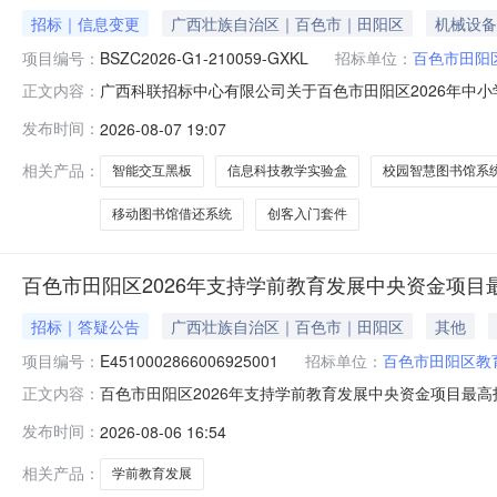
招标｜信息变更
广西壮族自治区｜百色市｜田阳区
机械设备
项目编号：
BSZC2026-G1-210059-GXKL
招标单位：
百色市田阳
广西科联招标中心有限公司关于百色市田阳区2026年中小学A
正文内容：
原公告的采购项目名称：百色市田阳区2026年中小学AI
发布时间：
2026-08-07 19:07
项更正前内容更正后内容1原招标文件第二章采购需求“说明
相关产品：
智能交互黑板
信息科技教学实验盒
校园智慧图书馆系
移动图书馆借还系统
创客入门套件
百色市田阳区2026年支持学前教育发展中央资金项目
招标｜答疑公告
广西壮族自治区｜百色市｜田阳区
其他
项目编号：
E4510002866006925001
招标单位：
百色市田阳区教
百色市田阳区2026年支持学前教育发展中央资金项目最
正文内容：
资金项目》采用公开招标方式进行招标，现就有关事项公告如下
发布时间：
2026-08-06 16:54
三、投标截止时间、开标时间：2026年8月14日09时
工程最高
相关产品：
学前教育发展