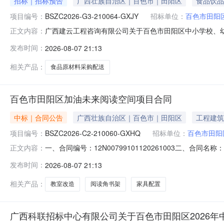
招标｜招标预告
广西壮族自治区｜百色市｜田阳区
食品饮品
项目编号：
BSZC2026-G3-210064-GXJY
招标单位：
百色市田阳
广西建云工程咨询有限公司关于百色市田阳区中小学校、
正文内容：
百色市田阳区中小学校、幼儿园食堂大宗食品原材料采购
发布时间：
2026-08-07 21:13
办法及评分标准等内容予以预公示。各有关供应商、专业人员
我公司反映，以便我公司完善招标文
相关产品：
食品原材料采购配送
百色市田阳区加油未来阅读空间项目合同
中标｜合同公告
广西壮族自治区｜百色市｜田阳区
工程建筑
项目编号：
BSZC2026-C2-210060-GXHQ
招标单位：
百色市田阳
一、合同编号：12N00799101120261003二、合同
正文内容：
未来阅读空间项目五、合同主体采购人（甲方）：百色市田阳
发布时间：
2026-08-07 21:13
司地址：广西壮族自治区百色市田阳县联系方式：15978
相关产品：
教室改造
阅读角书架
家具配置
广西科联招标中心有限公司关于百色市田阳区2026年中