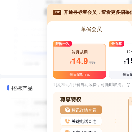
开通寻标宝会员，查看更多招采
VIP
单省会员
限购一次
最划算
1
首月试用
1
14.9
¥39
¥
¥
每日仅0.48元
每日仅
到期29元/月/省自动续费，可随时取消。
招标产品
标讯详情查看
关键电话直连