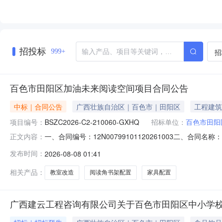
招投标
招
999+
百色市田阳区加油未来阅读空间项目合同公告
中标｜合同公告
广西壮族自治区｜百色市｜田阳区
工程建筑
项目编号：
BSZC2026-C2-210060-GXHQ
招标单位：
百色市田阳
一、合同编号：12N00799101120261003二、合同
正文内容：
未来阅读空间项目五、合同主体采购人（甲方）：百色市田阳
发布时间：
2026-08-08 01:41
司地址：广西壮族自治区百色市田阳县联系方式：159780
相关产品：
教室改造
阅读角书架配置
家具配置
广西建云工程咨询有限公司关于百色市田阳区中小学