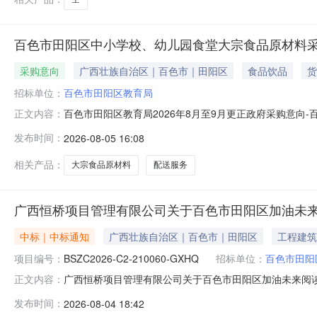
百色市田阳区中小学校、幼儿园食堂大宗食品原材料
采购意向
广西壮族自治区｜百色市｜田阳区
食品饮品
货
招标单位：
百色市田阳区教育局
百色市田阳区教育局2026年8月至9月更正政府采购意
正文内容：
材料采购配送项目项目所在采购意向：百色市田阳区教育局
发布时间：
2026-08-05 16:08
大宗食品原材料采购配送项目预算金额：8900.3600
畜、水产、蛋、米面、米粉、
相关产品：
大宗食品原材料
配送服务
广西恒桥项目管理有限公司关于百色市田阳区加油未
中标｜中标通知
广西壮族自治区｜百色市｜田阳区
工程建筑
项目编号：
BSZC2026-C2-210060-GXHQ
招标单位：
百色市田阳
广西恒桥项目管理有限公司关于百色市田阳区加油未来阅读空间
正文内容：
三、中标（成交）信息1.中标结果：序号中标（成交）金额
发布时间：
2026-08-04 18:42
州镇那塘所村田州古城闲逸苑19栋1层3号商铺2.废标