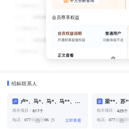
甲方分析查询
会员尊享权益
招标联系人
卢*、马*、马*、马**、黄
梁**、苏*
卢
梁
**、黄*、黄*
苏**、陆*
个
个
817
425
相关项目：
相关项目：
立即查看
电话：
077
06
电话：
077
*******
*******