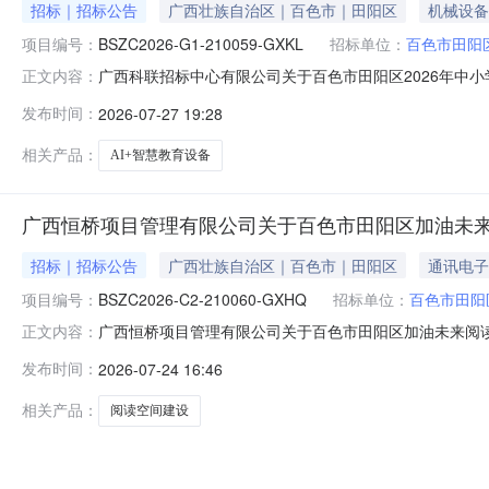
招标｜招标公告
广西壮族自治区｜百色市｜田阳区
机械设备
项目编号：
BSZC2026-G1-210059-GXKL
招标单位：
百色市田阳
广西科联招标中心有限公司关于百色市田阳区2026年中小学
正文内容：
招标项目的潜在投标人应在广西政府采购云平台（https：//www
发布时间：
2026-07-27 19:28
况项目编号：BSZC2026-G1-210059-GXKL项目
相关产品：
AI+智慧教育设备
广西恒桥项目管理有限公司关于百色市田阳区加油未
招标｜招标公告
广西壮族自治区｜百色市｜田阳区
通讯电子
项目编号：
BSZC2026-C2-210060-GXHQ
招标单位：
百色市田阳
广西恒桥项目管理有限公司关于百色市田阳区加油未来阅
正文内容：
获取获取采购文件，并于2026年08月04日09:30（北京
发布时间：
2026-07-24 16:46
空间项目采购方式：竞争性磋商预算总金额（元）：981414
相关产品：
阅读空间建设