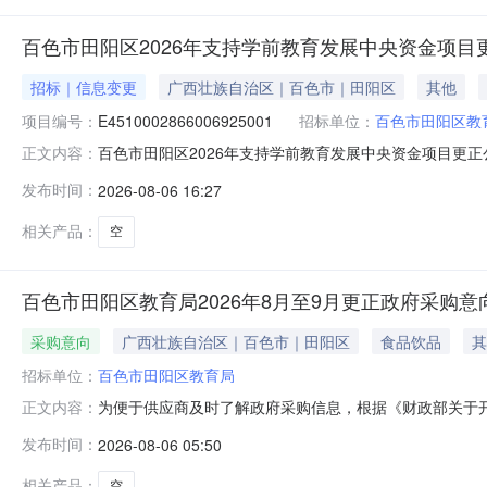
百色市田阳区2026年支持学前教育发展中央资金项目
招标｜信息变更
广西壮族自治区｜百色市｜田阳区
其他
项目编号：
E4510002866006925001
招标单位：
百色市田阳区教
百色市田阳区2026年支持学前教育发展中央资金项目更
正文内容：
E4510002866006925001首次发布公告时间：2
发布时间：
2026-08-06 16:27
间（投标截止时间）投标文件通过全国公共资源交易平台（广西百色）（(
相关产品：
空
百色市田阳区教育局2026年8月至9月更正政府采购意
采购意向
广西壮族自治区｜百色市｜田阳区
食品饮品
其
招标单位：
百色市田阳区教育局
为便于供应商及时了解政府采购信息，根据《财政部关于开
正文内容：
工作的通知》（桂财采〔2022〕84号）等有关规定，现
发布时间：
2026-08-06 05:50
时间（填写到月）落实政府采购政策功能情况备注1百色
统一配送，内容为家畜、水产、蛋、
相关产品：
空