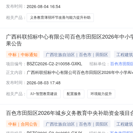
2026年义务教育薄弱环节改善与能力提升补助中央资金
发布时间：
2026-08-04 16:54
能力提升补助中央资金项目二、项目编号：E4510002866
楼百色市公共
相关产品：
义务教育薄弱环节改善与能力提升补助
广西科联招标中心有限公司百色市田阳区2026年中小学AI+
果公告
中标｜中标通知
广西壮族自治区｜百色市｜田阳区
工程建筑
项目编号：
BSZC2026-C2-210058-GXKL
招标单位：
百色市田阳
广西科联招标中心有限公司百色市田阳区2026年中小学AI+
正文内容：
BSZC2026-C2-210058-GXKL二、项目名称：
发布时间：
2026-08-03 17:48
额(元)中标供应商名称中标供应商地址1总价：958386.
相关产品：
AI+智慧教育建设
配置服务
环境能力提升
百色市田阳区2026年城乡义务教育中央补助资金项目
中标｜合同公告
广西壮族自治区｜百色市｜田阳区
工程建筑
项目编号：
BSZC2026-C2-210056-GXJY
招标单位：
百色市田阳