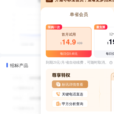
单省会员
限购一次
最划算
1
首月试用
1
14.9
¥39
¥
¥
每日仅0.48元
每日仅
到期29元/月/省自动续费，可随时取消。
招标产品
标讯详情查看
关键电话直连
甲方分析查询