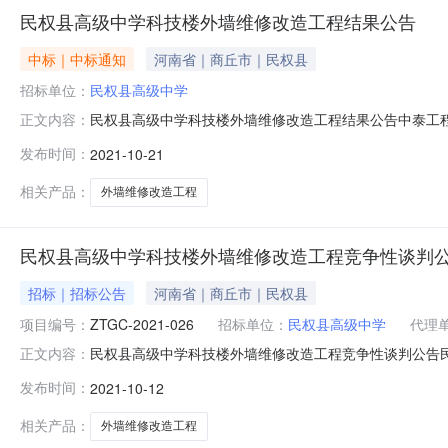
民权县高级中学科技楼外墙维修改造工程结果公告
中标｜中标通知
河南省｜商丘市｜民权县
招标单位：
民权县高级中学
民权县高级中学科技楼外墙维修改造工程结果公告中泰工
正文内容：
公布如下：项目名称：民权县高级中学科技楼外墙维修改
发布时间：
2021-10-21
日期：2021年10月18日；评标地点：中泰工程管理有
司成交金额：564700.00元质量
相关产品：
外墙维修改造工程
民权县高级中学科技楼外墙维修改造工程竞争性谈判
招标｜招标公告
河南省｜商丘市｜民权县
项目编号：
ZTGC-2021-026
招标单位：
民权县高级中学
代理
民权县高级中学科技楼外墙维修改造工程竞争性谈判公告
正文内容：
为100%，项目已具备谈判条件，现对该项目进行竞争性
发布时间：
2021-10-12
2021-0263、项目地点：民权县4、建设内容：民权县高
二、谈判人资格要求2
相关产品：
外墙维修改造工程