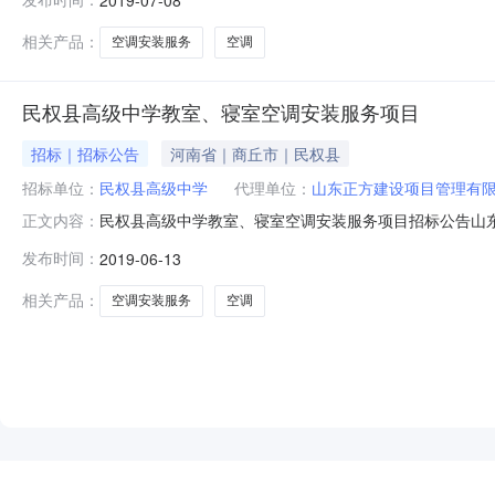
地点：民权县；1.4资金来源：自筹资金；1.5采购范围
日历天内完
相关产品：
空调安装服务
空调
民权县高级中学教室、寝室空调安装服务项目
招标｜招标公告
河南省｜商丘市｜民权县
招标单位：
民权县高级中学
代理单位：
山东正方建设项目管理有
民权县高级中学教室、寝室空调安装服务项目招标公告山
正文内容：
金为自筹资金，欢迎各潜在供应商积极参与，有关事宜公告如
发布时间：
2019-06-13
招标编号：商政采【2019】390号；1.3实施地点：民
详见采购文件）；
相关产品：
空调安装服务
空调
NEW
HOT
5折起