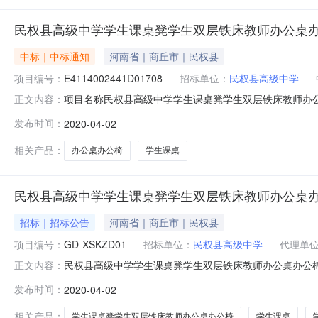
民权县高级中学学生课桌凳学生双层铁床教师办公桌
中标｜中标通知
河南省｜商丘市｜民权县
项目编号：
E4114002441D01708
招标单位：
民权县高级中学
项目名称民权县高级中学学生课桌凳学生双层铁床教师办公桌办
正文内容：
府采购管理办公室;发布日期：2020-04-0215:4
发布时间：
2020-04-02
公椅采购项目中标结果公告一、采购项目名称：民权县高级
【2020】
相关产品：
办公桌办公椅
学生课桌
民权县高级中学学生课桌凳学生双层铁床教师办公桌
招标｜招标公告
河南省｜商丘市｜民权县
项目编号：
GD-XSKZD01
招标单位：
民权县高级中学
代理单
民权县高级中学学生课桌凳学生双层铁床教师办公桌办公
正文内容：
项目编号：民财采购【2020】7号招标编号：商政采【20
发布时间：
2020-04-02
办公桌办公椅一批的供货安装及相关伴随服务(详见招标文
标包；四、评标日期：20
相关产品：
学生课桌凳学生双层铁床教师办公桌办公椅
学生课桌