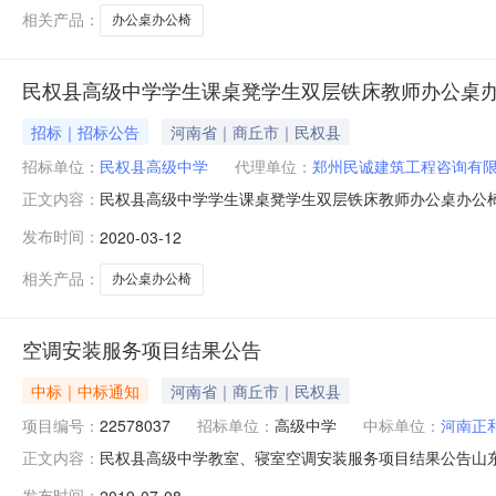
服务（详见招
相关产品：
办公桌办公椅
民权县高级中学学生课桌凳学生双层铁床教师办公桌
招标｜招标公告
河南省｜商丘市｜民权县
招标单位：
民权县高级中学
代理单位：
郑州民诚建筑工程咨询有
民权县高级中学学生课桌凳学生双层铁床教师办公桌办公
正文内容：
项目编号：民财采购【2020】7号招标编号：商政采【20
发布时间：
2020-03-12
容）：学生课桌凳学生双层铁床教师办公桌办公椅一批的
地点：采购人指定地点标包划分
相关产品：
办公桌办公椅
空调安装服务项目结果公告
中标｜中标通知
河南省｜商丘市｜民权县
项目编号：
22578037
招标单位：
高级中学
中标单位：
河南正
民权县高级中学教室、寝室空调安装服务项目结果公告山
正文内容：
就本次结果公告如下：一、项目概况1.1项目名称：民权县高级
发布时间：
2019-07-08