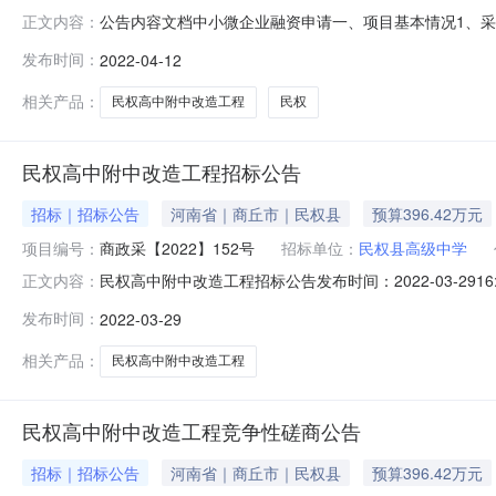
公告内容文档中小微企业融资申请一、项目基本情况1、采购
正文内容：
布日期：2022年03月29日5、评审日期：2022年0
发布时间：
2022-04-12
化，房屋改造等工程。河南乾晧建筑工程有限公司河南省开封
争性磋商文
相关产品：
民权高中附中改造工程
民权
民权高中附中改造工程招标公告
招标｜招标公告
河南省｜商丘市｜民权县
预算396.42万元
项目编号：
商政采【2022】152号
招标单位：
民权县高级中学
民权高中附中改造工程招标公告发布时间：2022-03-2916:4
正文内容：
年04月11日09点00分（北京时间）前提交响应文件。一
发布时间：
2022-03-29
购方式：竞争性磋商资金来源：财政资金预算金额：396421
相关产品：
民权高中附中改造工程
民权高中附中改造工程竞争性磋商公告
招标｜招标公告
河南省｜商丘市｜民权县
预算396.42万元