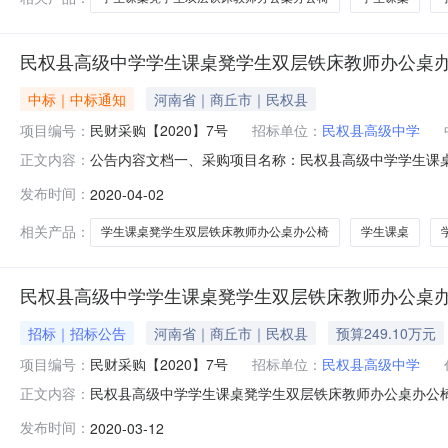
民权县高级中学学生课桌凳学生双层铁床教师办公桌
中标｜中标通知
河南省｜商丘市｜民权县
项目编号：
民财采购【2020】7号
招标单位：
民权县高级中学
公告内容文档一、采购项目名称：民权县高级中学学生课桌凳
正文内容：
三、采购项目概况资金来源：自筹资金采购最高限价：24
发布时间：
2020-04-02
件）；质量要求：合格。交货期：签订合同后20日内完成
源交易中心评标室五、招标公告
相关产品：
学生课桌凳学生双层铁床教师办公桌办公椅
学生课桌
民权县高级中学学生课桌凳学生双层铁床教师办公桌
招标｜招标公告
河南省｜商丘市｜民权县
预算249.10万元
项目编号：
民财采购【2020】7号
招标单位：
民权县高级中学
民权县高级中学学生课桌凳学生双层铁床教师办公桌办公椅采
正文内容：
招标公告一、采购项目名称：民权县高级中学学生课桌凳学生
发布时间：
2020-03-12
项目预算金额：249.1万元四、采购需求：资金来源：自