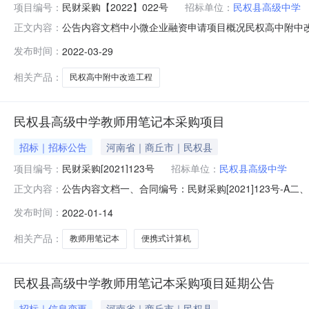
项目编号：
民财采购【2022】022号
招标单位：
民权县高级中学
公告内容文档中小微企业融资申请项目概况民权高中附中改造工程招
正文内容：
标文件，并于2022年04月11日09时00分（北京时间
发布时间：
2022-03-29
式：竞争性磋商4、预算金额：3,964,218.12元最高限
相关产品：
民权高中附中改造工程
民权县高级中学教师用笔记本采购项目
招标｜招标公告
河南省｜商丘市｜民权县
项目编号：
民财采购[2021]123号
招标单位：
民权县高级中学
公告内容文档一、合同编号：民财采购[2021]123号-
正文内容：
师用笔记本采购项目五、合同主体1.采购人（甲方）：民权
发布时间：
2022-01-14
公司企业规模：地址：郑州市金水区农科路38号5号楼东单元1
相关产品：
教师用笔记本
便携式计算机
民权县高级中学教师用笔记本采购项目延期公告
招标｜信息变更
河南省｜商丘市｜民权县