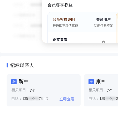
会员尊享权益
招标联系人
靳**
康**
靳
康
个
个
7
7
相关项目：
相关项目：
立即查看
电话：
135
73
电话：
139
2
******
******