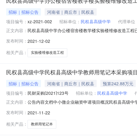
民权县高级中学办公楼宿舍楼教学楼实验楼维修改造
招标｜招标公告
河南省｜商丘市｜民权县
项目编号：
xz-2021-002
招标单位：
民权县高级中学
代理单位
民权县高级中学办公楼宿舍楼教学楼实验楼维修改造工程已
正文内容：
项目进行竞争性谈判方式采购。一、项目概况与谈判范围1、
发布时间：
2021-12-02
高级中学4、建设内容：办公楼、宿舍楼、教学楼、实验楼窗
7、质量要求：合格
相关产品：
实验楼维修改造工程
民权县高级中学民权县高级中学教师用笔记本采购项目
招标｜招标公告
河南省｜商丘市｜民权县
预算242.88万元
项目编号：
民财采购[2021]123号
招标单位：
民权县高级中学
公告内容文档中小微企业融资申请项目概况民权县高级中学教师用笔
正文内容：
标文件，并于2021年12月14日09时00分（北京时间
发布时间：
2021-11-22
目3、采购方式：公开招标4、预算金额：2,428,800.
相关产品：
教师用笔记本