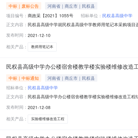
中标｜废标公告
河南省｜商丘市｜民权县
项目编号：
商政采【2021】1055号
招标单位：
民权县高级中学
民权县高级中学就民权县高级中学教师用笔记本采购项目
正文内容：
目采购编号：民财采购【2021】123号；招标编号：商政
发布时间：
2021-12-10
采购网》、《商丘市公共资源交易中心网》上发布。三、原公
席位十二（商丘
相关产品：
教师用笔记本
民权县高级中学办公楼宿舍楼教学楼实验楼维修改造
中标｜中标通知
河南省｜商丘市｜民权县
招标单位：
民权县高级中学
民权县高级中学办公楼宿舍楼教学楼实验楼维修改造工程
正文内容：
程进行竞争性谈判，现就本次谈判的结果公布如下：一、项
发布时间：
2021-12-08
网》、《商丘市政府采购网》网站上发布。三、评标信息评标
成交信息成交单位：河南乾晧建筑工程有
相关产品：
实验楼维修改造工程