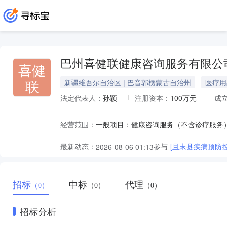
巴州喜健联健康咨询服务有限公
喜健
联
新疆维吾尔自治区 | 巴音郭楞蒙古自治州
医疗用
法定代表人：
孙颖
注册资本：
100万元
成
经营范围：
最新动态：
参与
[且末县疾病预防
2026-08-06 01:13
招标
中标
代理
（0）
（0）
（0）
招标分析