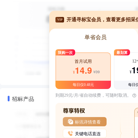
开通寻标宝会员，查看更多招采
VIP
单省会员
限购一次
最划算
1
首月试用
1
14.9
¥39
¥
¥
每日仅0.48元
每日仅
到期29元/月/省自动续费，可随时取消。
招标产品
标讯详情查看
关键电话直连