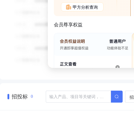
甲方分析查询
会员尊享权益
招投标
招
0